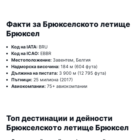
Факти за Брюкселското летище
Брюксел
Код на IATA:
BRU
Код на ICAO:
EBBR
Местоположение:
Завентем, Белгия
Надморска височина:
184 м (604 фута)
Дължина на пистата:
3 900 м (12 795 фута)
Пътници:
25 милиона (2017)
Авиокомпании:
75+ авиокомпании
Топ дестинации и дейности
Брюкселското летище Брюксел