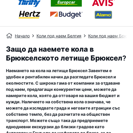
Начало
Коли под наем Белгия
Коли под наем Брюкс
Защо да наемете кола в
Брюкселското летище Брюксел?
Наемането на кола на летище Брюксел Завентем е
удобен и рентабилен начин да разгледате Брюксел и
околностите. С широка гама от компании за отдаване
под наем, предлагащи конкурентни цени, можете да
намерите кола, която да отговаря на вашия бюджет и
нужди. Наличието на собствена кола означава, че
можете да изследвате града и неговите атракции със
собствено темпо, без да разчитате на обществен
транспорт. Можете също така да предприемете
еднодневни екскурзии до близки градове като
Антверпен и Гент или да шофирате до брега, за да