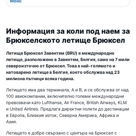
Монс
Информация за коли под наем за
Брюкселското летище Брюксел
Летище Брюксел Завентем (BRU) е международно
летище, разположено в Завентем, Белгия, само на 7 мили
североизточно от Брюксел. Това е най-голямото и
натоварено летище в Белгия, което обслужва над 23
милиона пътници всяка година.
Летището има два терминала, A и B, и се обслужва от над
100 авиокомпании, включително големи международни
превозвачи като Lufthansa, Air France, British Airways, KLM
и United Airlines. Предлага директни полети до дестинации
в Европа, Близкия изток, Северна Америка, Африка и
Азия.
Летището е добре свързано с центъра на Брюксел с