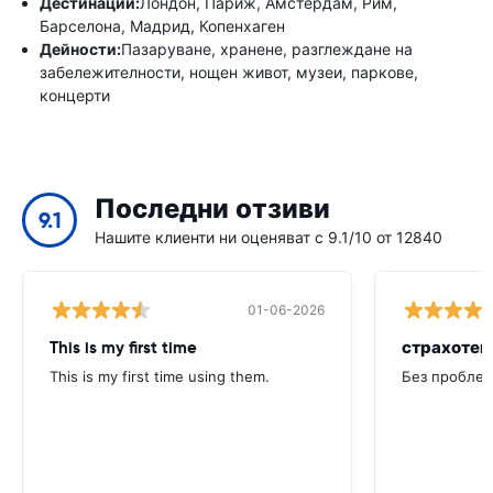
Дестинации:
Лондон, Париж, Амстердам, Рим,
Барселона, Мадрид, Копенхаген
Дейности:
Пазаруване, хранене, разглеждане на
забележителности, нощен живот, музеи, паркове,
концерти
Последни отзиви
9.1
Нашите клиенти ни оценяват с 9.1/10 от 12840
01-06-2026
This is my first time
страхотен
This is my first time using them.
Без проблем