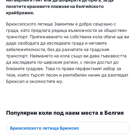
посетите красивите плажове на белгийското
крайбрежие.
Брюкселското летище Завентем е добре свързано с
града, като предлага редица възможности за обществен
транспорт. Притежаването на собствена кола обаче ще ви
даде свободата да изследвате града и неговите
забележителности, без да разчитате на градския
транспорт. Наемането на кола също ви дава гъвкавостта
да изследвате по-широкия регион, с лесен достъп до
близките градове. Това го прави перфектният избор за
тези, които търсят лесен и рентабилен начин да разгледат
Брюксел и околностите му.
Популярни коли под наем места в Белгия
Брюкселското летище Брюксел