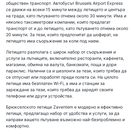
обществен транспорт. Автобусът Brussels Airport Express
се движи на всеки 15 минути между летището и центъра
на града, като пътуването отнема около 30 минути. Има и
няколко таксиметрови компании, които предлагат
транспорт от и до летището, като пътуването отнема около
20 минути. За тези, които предпочитат да шофират, на
летището има съоръжение за коли под наем.
Летището разполага с широк набор от съоръжения и
услуги за пътниците, включително ресторанти, кафенета,
магазини, обмяна на валута, банкомати, поща и дори
параклис. Налични са и шезлонги за тези, които трябва да
се отпуснат или поработят преди полета си. На цялото
летище има безплатен Wi-Fi, а има и станции за
зареждане за тези, които трябва да заредят своите
телефони или други устройства.
Брюкселското летище Zaventem е модерно и ефективно
летище, предлагащо набор от удобства и услуги, за да
направи вашето пътуване възможно най-безпроблемно и
комфортно.