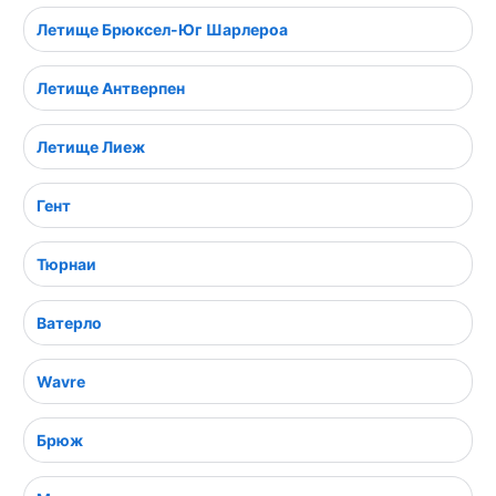
Летище Брюксел-Юг Шарлероа
Летище Антверпен
Летище Лиеж
Гент
Тюрнаи
Ватерло
Wavre
Брюж