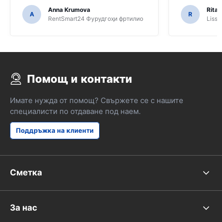
Anna Krumova
Rita 
A
R
RentSmart24 Фурудгоҳи фртилио
Lissa
Помощ и контакти
Имате нужда от помощ? Свържете се с нашите
специалисти по отдаване под наем.
Поддръжка на клиенти
Сметка
За нас