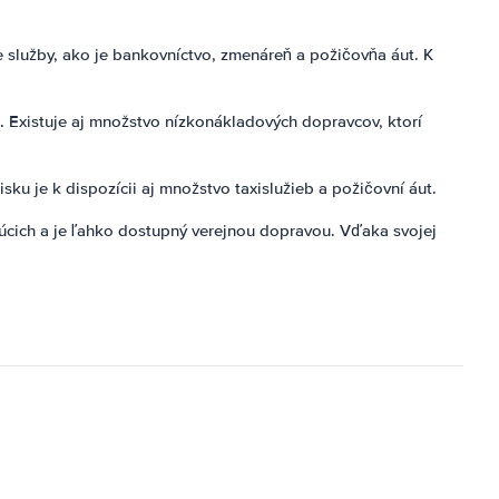
e služby, ako je bankovníctvo, zmenáreň a požičovňa áut. K
s. Existuje aj množstvo nízkonákladových dopravcov, ktorí
ku je k dispozícii aj množstvo taxislužieb a požičovní áut.
júcich a je ľahko dostupný verejnou dopravou. Vďaka svojej