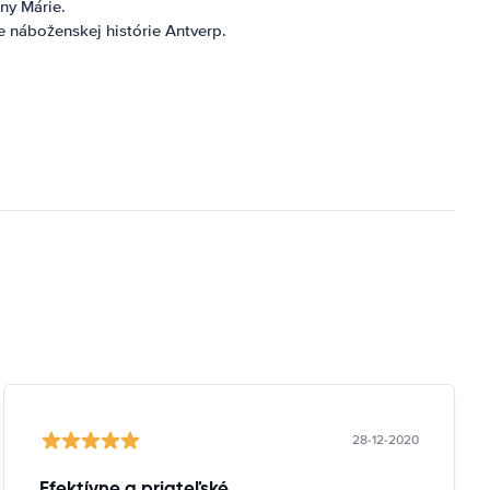
ny Márie.
e náboženskej histórie Antverp.
.
28-12-2020
Efektívne a priateľské