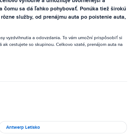
, cenovo výhodné a umožňuje uvoľnenejší a
ka čomu sa dá ľahko pohybovať. Ponúka tiež širokú
 rôzne služby, od prenájmu auta po poistenie auta,
časy vyzdvihnutia a odovzdania. To vám umožní prispôsobiť si
ä ak cestujete so skupinou. Celkovo vzaté, prenájom auta na
Antwerp Letisko