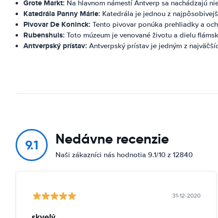
Grote Markt:
Na hlavnom námestí Antverp sa nachádzajú niek
Katedrála Panny Márie:
Katedrála je jednou z najpôsobivejš
Pivovar De Koninck:
Tento pivovar ponúka prehliadky a ochu
Rubenshuis:
Toto múzeum je venované životu a dielu fláms
Antverpský prístav:
Antverpský prístav je jedným z najväčšíc
Nedávne recenzie
9.1
Naši zákazníci nás hodnotia 9.1/10 z 12840
31-12-2020
skvelý