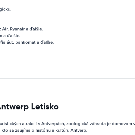
gicku.
 Air, Ryanair a ďalšie.
m a ďalšie.
ňa áut, bankomat a ďalšie.
Antwerp Letisko
ristických atrakcií v Antverpách, zoologická záhrada je domovom vi
to sa zaujíma o históriu a kultúru Antverp.