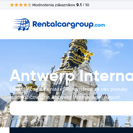
9.1
Hodnotenia zákazníkov
/ 10
Antwerp Interna
Ušetrite čas a peniaze. Porovnáme za vás ponuky
autopožičovní na Antwerp International Airport.