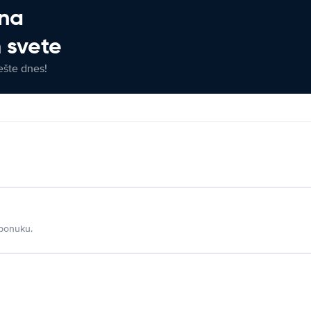
 na
 svete
ešte dnes!
 ponuku.