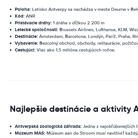
Poloha:
Letisko Antverpy sa nachádza v meste Deurne v Bel
Kód:
ANR
Pristávacie dráhy:
1 dráha s dĺžkou 2 200 m
Letecké spoločnosti:
Brussels Airlines, Lufthansa, KLM, Wizz
Destinácie:
Amsterdam, Barcelona, ​​Londýn, Paríž, Praha, Rí
Vybavenie:
Bezcolný obchod, obchody, reštaurácie, požičov
Cestujúci:
Viac ako 1,5 milióna cestujúcich ročne.
Najlepšie destinácie a aktivity 
Antverpská zoologická záhrada:
Jedna z najobľúbenejších tu
Múzeum MAS:
Múzeum aan de Stroom musí navštíviť každý, k