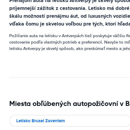
Prenájom auta na letisku Antverpy je skvelý spôs
príjemnejší zážitok z cestovania. Letisko má dobr
škálu možností prenájmu áut, od luxusných vozidie
vďaka čomu je skvelou voľbou pre tých, ktorí hľad
Požičanie auta na letisku v Antverpách tiež poskytuje väčšiu f
cestovanie podľa vlastných potrieb a preferencií. Navyše to 
letisku Antverpy je skvelý spôsob, ako preskúmať mesto a jeho
Miesta obľúbených autopožičovní v B
Letisko Brusel Zaventem