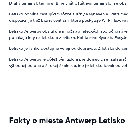
Druhý terminál, terminál B, je vnútroštátnym terminálom a obslu
Letisko ponúka cestujúcim rôzne služby a vybavenie. Patrí med
dispozícii je tiež biznis centrum, ktoré poskytuje Wi-Fi, faxové
Letisko Antverpy obsluhuje množstvo leteckých spoločností vrá
ponúkajú lety na letisko a z letiska. Patria sem Ryanair, EasyJe
Letisko je ľahko dostupné verejnou dopravou. Z letiska do cen
Letisko Antverpy je dôležitým uzlom pre domácich aj zahraničn
výhodnej polohe a širokej škále služieb je letisko ideálnou vo
Fakty o mieste Antwerp Letisko