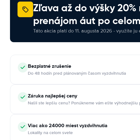
Zľava až do výšky 20%
prenájom áut po celom
Táto akcia platí do 11. augusta 2026 - využite ju 
Bezplatné zrušenie
Do 48 hodín pred plánovaným časom vyzdvihnutia
Záruka najlepšej ceny
Našli ste lepšiu cenu? Ponúkneme vám ešte výhodnejšiu
Viac ako 24000 miest vyzdvihnutia
Lokality na celom svete