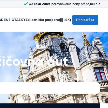
Od roku 2005
porovnávame ceny prenájmu áut
ADENÉ OTÁZKY
Zákaznícka podpora
(SK)
Prihlásiť sa
žičovňa áut