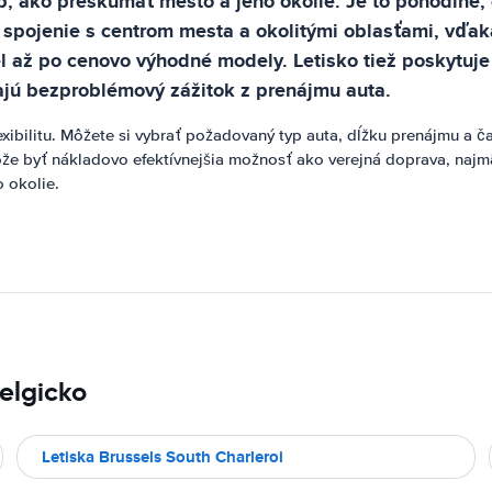
ob, ako preskúmať mesto a jeho okolie. Je to pohodlné
é spojenie s centrom mesta a okolitými oblasťami, vďa
l až po cenovo výhodné modely. Letisko tiež poskytuje
ajú bezproblémový zážitok z prenájmu auta.
lexibilitu. Môžete si vybrať požadovaný typ auta, dĺžku prenájmu a 
môže byť nákladovo efektívnejšia možnosť ako verejná doprava, najm
 okolie.
elgicko
Letiska Brussels South Charleroi