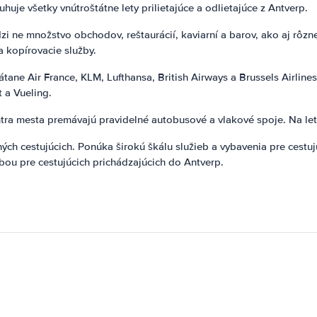
huje všetky vnútroštátne lety prilietajúce a odlietajúce z Antverp.
zi ne množstvo obchodov, reštaurácií, kaviarní a barov, ako aj rôzn
 a kopírovacie služby.
tane Air France, KLM, Lufthansa, British Airways a Brussels Airline
t a Vueling.
tra mesta premávajú pravidelné autobusové a vlakové spoje. Na letis
ých cestujúcich. Ponúka širokú škálu služieb a vybavenia pre cestu
ľbou pre cestujúcich prichádzajúcich do Antverp.