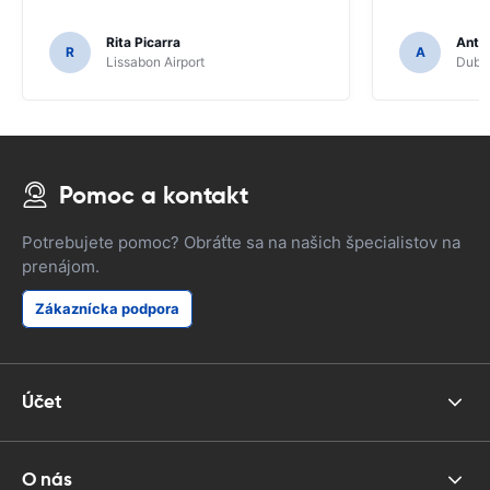
Rita Picarra
Anth
R
A
Lissabon Airport
Dubli
Pomoc a kontakt
Potrebujete pomoc? Obráťte sa na našich špecialistov na
prenájom.
Zákaznícka podpora
Účet
O nás