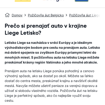
Domov
Požičovňa áut Belgicko
Požičovňa áut Liege
Prečo si prenajať auto v krajine
Liege Letisko?
Letisko Liege sa nachádza v srdci Európy a je ideálnym
východiskovým bodom pre cestu na prenájom auta. Letisko
má dobré spojenie so zvyškom Európy priamymi letmi do
mnohých miest. S požičovňou auta na letisku Liege môžete
preskúmať krásny región Valónsko a jeho mnohé atrakcie.
Prenájom auta na letisku Liege ponúka pohodlný a cenovo
výhodný spôsob, ako sa dostať po okolí. Môžete sa ľahko
dostať do centra mesta, preskúmať krajinu a navštíviť okolité
mestá. Navyše môžete ušetriť peniaze za verejnú dopravu a
užívať si slobodu vlastného vozidla. Požičovňa áut na letisku
Liege je perfektný spôsob, ako čo najlepšie využiť svoju
cestu.