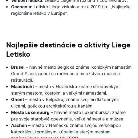
Veľkosť letiska:
Letisko Liège má rozlohu 1 200 hektárov.
Ocenenia:
Letisko Liège získalo v roku 2019 titul „Najlepšie
regionálne letisko v Európe“.
Najlepšie destinácie a aktivity Liege
Letisko
Brusel
– hlavné mesto Belgicka známe ikonickým námestím
Grand Place, gotickou radnicou a množstvom múzeí a
reštaurácií.
Maastricht
– mesto v Holandsku známe stredovekým
starým mestom, kostolmi a veľkými námestiami.
Ghent
– mesto v Belgicku, známe svojimi dláždenými
ulicami, gotickou architektúrou a kanálmi.
Mesto Luxemburg
– hlavné mesto Luxemburska, známe
pre svoje starobylé opevnenia, veľké námestia a múzea.
Aachen
– mesto v Nemecku známe svojou veľkolepou
katedrálou, termálnymi kúpeľmi a starým mestom