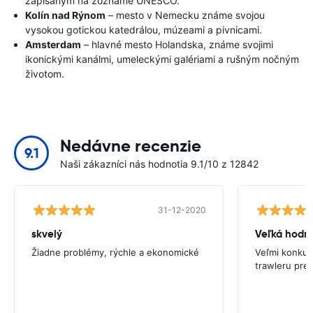
zapísaným na zozname UNESCO.
Kolín nad Rýnom
– mesto v Nemecku známe svojou
vysokou gotickou katedrálou, múzeami a pivnicami.
Amsterdam
– hlavné mesto Holandska, známe svojimi
ikonickými kanálmi, umeleckými galériami a rušným nočným
životom.
Nedávne recenzie
9.1
Naši zákazníci nás hodnotia 9.1/10 z 12842
31-12-2020
skvelý
Veľká hodn
Žiadne problémy, rýchle a ekonomické
Veľmi konkur
trawleru pre