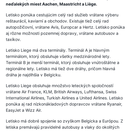
neďalekých miest Aachen, Maastricht a Liège.
Letisko ponúka cestujúcim celý rad služieb vrátane výberu
reštaurácií, kaviarní a obchodov. Existuje tiež celý rad
autopožičovní, vrátane Avis, Europcar a Hertz. Letisko ponúka
aj rôzne možnosti pozemnej dopravy, vrátane autobusov a
taxíkov.
Letisko Liege má dva terminály. Terminál A je hlavným
terminálom, ktorý obsluhuje všetky medzinárodné lety.
Terminál B je menší terminál, ktorý obsluhuje vnútroštátne a
regionálne lety. Letisko má tiež dve dráhy, pričom hlavná
dráha je najdlhšia v Belgicku.
Letisko Liege obsluhuje množstvo leteckých spoločností
vrátane Air France, KLM, British Airways, Lufthansa, Swiss
International Airlines, Turkish Airlines a United Airlines. Letisko
ponúka aj rad nízkonákladových dopravcov vrátane Ryanair,
EasyJet a Wizz Air.
Letisko má dobré spojenie so zvyškom Belgicka a Európou. Z
letiska premávajú pravidelné autobusy a vlaky do okolitých