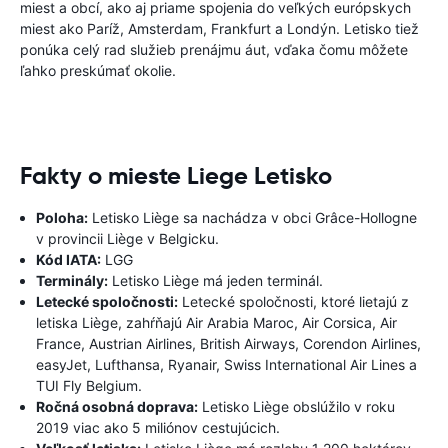
miest a obcí, ako aj priame spojenia do veľkých európskych
miest ako Paríž, Amsterdam, Frankfurt a Londýn. Letisko tiež
ponúka celý rad služieb prenájmu áut, vďaka čomu môžete
ľahko preskúmať okolie.
Fakty o mieste Liege Letisko
Poloha:
Letisko Liège sa nachádza v obci Grâce-Hollogne
v provincii Liège v Belgicku.
Kód IATA:
LGG
Terminály:
Letisko Liège má jeden terminál.
Letecké spoločnosti:
Letecké spoločnosti, ktoré lietajú z
letiska Liège, zahŕňajú Air Arabia Maroc, Air Corsica, Air
France, Austrian Airlines, British Airways, Corendon Airlines,
easyJet, Lufthansa, Ryanair, Swiss International Air Lines a
TUI Fly Belgium.
Ročná osobná doprava:
Letisko Liège obslúžilo v roku
2019 viac ako 5 miliónov cestujúcich.