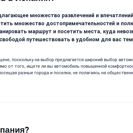
едлагающее множество развлечений и впечатлени
етить множество достопримечательностей и пол
нировать маршрут и посетить места, куда нево
вободой путешествовать в удобном для вас темп
 цене, поскольку на выбор предлагается широкий выбор авто
имо от того, ищете ли вы автомобиль повышенной комфортно
осещая разные города и поселки, не полагаясь на обществен
спания?