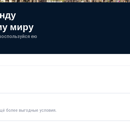
енду
му миру
- воспользуйся ею
щё более выгодные условия.