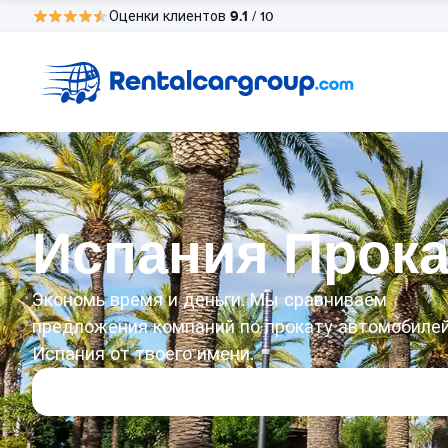
9.1
Оценки клиентов
/ 10
Испания Прока
Экономь время и деньги. Мы сравниваем
предложения компаний по прокату автомобилей
Испания от твоего имени.