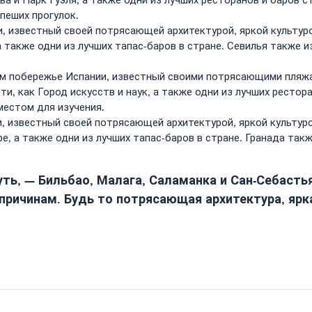
а и Парк Гуэля, а также одни из лучших ресторанов и баров 
пеших прогулок.
и, известный своей потрясающей архитектурой, яркой культур
 также одни из лучших тапас-баров в стране. Севилья также 
м побережье Испании, известный своими потрясающими пляжам
, как Город искусств и наук, а также одни из лучших рестора
местом для изучения.
и, известный своей потрясающей архитектурой, яркой культур
е, а также одни из лучших тапас-баров в стране. Гранада так
ть, — Бильбао, Малага, Саламанка и Сан-Себасть
 причинам. Будь то потрясающая архитектура, ярк