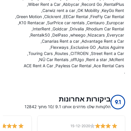
Wiber Rent a Car
Abbycar
Record Go
RentalPlus
Carwiz rent a car
OK Mobility
KeyGo Rent
Green Motion
Clickrent
EECar Rental
FireFly Car Rental
K10 Rentacar
SurPrice car rentals
Centauro
Europcar
InterRent
Goldcar
Drivalia
Rhodium Car Rental
Rentalk50
DelPaso
wheego
Nizacars
Everycar
Canarias Rent a car
Advantage Rent a Car
Flexways
Exclusive GO
Autos Aguirre
Touring Cars
Routes
CITROEN
Street Rent a Car
NÜ Car Rentals
offUgo
Rent a star
McRent
ACE Rent A Car
Payless Car Rental
Ace Rental Cars
.
ביקורות אחרונות
9.1
הלקוחות שלנו מדרגים אותנו 9.1 /10 מתוך 12842
15-12-2020