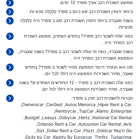
ממוצע השכרת רכב אורך ספרד 10 ימים.
ביותר הזמין השכרת רכב סוג כיום ב ספרד כַּלְכָּלָה מכוניות.
בשנה שעברה ביותר הזמין השכרת רכב סוג ב ספרד היה כַּלְכָּלָה
מכוניות.
כמה יעלה לשכור רכב ספרד? בחודש האחרון, ממוצע השכרת
רכב המחיר היה
.
בשנה שעברה, כמה זה עולה לשכור רכב ב ספרד? בשנה שעברה,
הממוצע השכרת רכב המחיר היה
.
מה הוא הנוכחי היומי הממוצע מחיר לשכור ב ספרד? בחודש
שעבר, מחיר השכירות הממוצע היה
דולר לכל יום.
כמה עלה השכרת רכב ב ספרד - 12 החודשים האחרונים? בשנה
שעברה, מחיר השכירות הממוצע היה
דולר לכל יום.
חברות להשכרת רכב זמין ב ספרד:
Ownerscar
CarGest
Autos Menorca
Hiper Rent a Car
Rentbycar
TopCar
Alamo
Enterprise
Budget
Leasys
Gobycar
Hertz
National Car Rental
Orlando Rent a Car
Autounion Car Rental
Avis
Sixt
Dollar Rent a Car
Flizzr
Goldcar Key'n Go
Sicily by Car
Keddy By Europcar
Thrifty
Turisprime