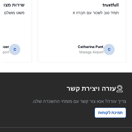
trustfull
שירות מצוין
תמיד טוב לשכור עם חברה זו
פשוט מושלם
e Boer
Catharina Punt
C
C
irport
Malaga Airport
עזרה ויצירת קשר
צריך עזרה? אנא צור קשר עם מומחי ההשכרה שלנו.
תמיכת לקוחות