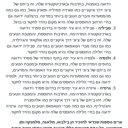
וידועה באמנות, בתרבות ובארכיטקטורה שלה. זה ביתם של
ציוני דרך איקוניים כמו סגרדה פמיליה ופארק גואל, כמו גם כמה
מהמסעדות והברים הטובים ביותר במדינה. ברצלונה ידועה גם
בחיי הרחוב התוססים שלה והיא מקום נהדר לחקור בו ברגל.
סביליה
- סביליה היא עיר יפהפייה בדרום ספרד וידועה
בארכיטקטורה המדהימה, התרבות התוססת, והמטבח הטעים
שלה. זה ביתם של ציוני דרך איקוניים כמו אלקאזר והגירלדה,
כמו גם כמה מברי הטאפאס הטובים במדינה. סביליה ידועה גם
בחיי הלילה התוססים שלה והיא מקום נהדר לחקור.
ולנסיה
- ולנסיה היא עיר יפה בחוף המזרחי של ספרד וידועה
בחופים המדהימים שלה, בתרבות התוססת ובמטבח הטעים.
זה ביתם של ציוני דרך איקוניים כמו עיר האמנויות והמדעים,
כמו גם כמה מהמסעדות והברים הטובים ביותר במדינה. ולנסיה
ידועה גם בחיי הלילה התוססים שלה והיא מקום נהדר לחקור.
גרנדה
- גרנדה היא עיר יפהפייה בדרום ספרד וידועה
בארכיטקטורה המדהימה, התרבות התוססת, והמטבח הטעים
שלה. זהו ביתם של ציוני דרך איקוניים כמו אלהמברה
והג'נרלייף, כמו גם כמה מברי הטאפאס הטובים במדינה. גרנדה
ידועה גם בחיי הלילה התוססים שלה והיא מקום נהדר לחקור.
ערים נוספות שכדאי להזכיר הן בילבאו, מלאגה, סלמנקה וסן
סבסטיאן. כל אחת מהערים הללו מציעה משהו ייחודי ושווה ביקור