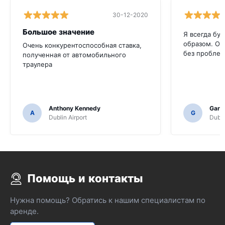
30-12-2020
Большое значение
Я всегда бу
образом. Он
Очень конкурентоспособная ставка,
без пробле
полученная от автомобильного
траулера
Anthony Kennedy
Gary 
A
G
Dublin Airport
Dubli
Помощь и контакты
Нужна помощь? Обратись к нашим специалистам по
аренде.