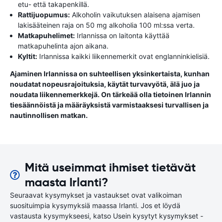
etu- että takapenkillä.
Rattijuopumus:
Alkoholin vaikutuksen alaisena ajamisen
lakisääteinen raja on 50 mg alkoholia 100 ml:ssa verta.
Matkapuhelimet:
Irlannissa on laitonta käyttää
matkapuhelinta ajon aikana.
Kyltit:
Irlannissa kaikki liikennemerkit ovat englanninkielisiä.
Ajaminen Irlannissa on suhteellisen yksinkertaista, kunhan
noudatat nopeusrajoituksia, käytät turvavyötä, älä juo ja
noudata liikennemerkkejä. On tärkeää olla tietoinen Irlannin
tiesäännöistä ja määräyksistä varmistaaksesi turvallisen ja
nautinnollisen matkan.
Mitä useimmat ihmiset tietävät
maasta Irlanti?
Seuraavat kysymykset ja vastaukset ovat valikoiman
suosituimpia kysymyksiä maassa Irlanti. Jos et löydä
vastausta kysymykseesi, katso Usein kysytyt kysymykset -