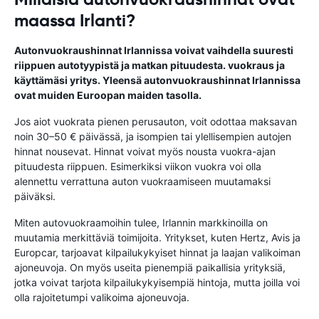
maassa Irlanti?
Autonvuokraushinnat Irlannissa voivat vaihdella suuresti
riippuen autotyypistä ja matkan pituudesta. vuokraus ja
käyttämäsi yritys. Yleensä autonvuokraushinnat Irlannissa
ovat muiden Euroopan maiden tasolla.
Jos aiot vuokrata pienen perusauton, voit odottaa maksavan
noin 30–50 € päivässä, ja isompien tai ylellisempien autojen
hinnat nousevat. Hinnat voivat myös nousta vuokra-ajan
pituudesta riippuen. Esimerkiksi viikon vuokra voi olla
alennettu verrattuna auton vuokraamiseen muutamaksi
päiväksi.
Miten autovuokraamoihin tulee, Irlannin markkinoilla on
muutamia merkittäviä toimijoita. Yritykset, kuten Hertz, Avis ja
Europcar, tarjoavat kilpailukykyiset hinnat ja laajan valikoiman
ajoneuvoja. On myös useita pienempiä paikallisia yrityksiä,
jotka voivat tarjota kilpailukykyisempiä hintoja, mutta joilla voi
olla rajoitetumpi valikoima ajoneuvoja.