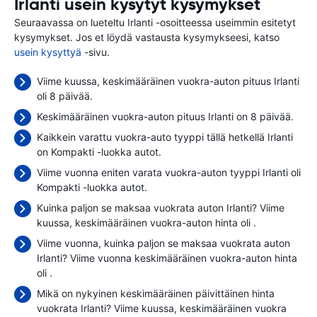
Irlanti usein kysytyt kysymykset
Seuraavassa on lueteltu Irlanti -osoitteessa useimmin esitetyt
kysymykset. Jos et löydä vastausta kysymykseesi, katso
usein kysyttyä
-sivu.
Viime kuussa, keskimääräinen vuokra-auton pituus Irlanti
oli 8 päivää.
Keskimääräinen vuokra-auton pituus Irlanti on 8 päivää.
Kaikkein varattu vuokra-auto tyyppi tällä hetkellä Irlanti
on Kompakti -luokka autot.
Viime vuonna eniten varata vuokra-auton tyyppi Irlanti oli
Kompakti -luokka autot.
Kuinka paljon se maksaa vuokrata auton Irlanti? Viime
kuussa, keskimääräinen vuokra-auton hinta oli
.
Viime vuonna, kuinka paljon se maksaa vuokrata auton
Irlanti? Viime vuonna keskimääräinen vuokra-auton hinta
oli
.
Mikä on nykyinen keskimääräinen päivittäinen hinta
vuokrata Irlanti? Viime kuussa, keskimääräinen vuokra