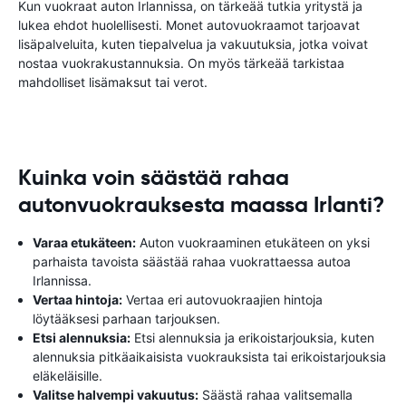
Kun vuokraat auton Irlannissa, on tärkeää tutkia yritystä ja
lukea ehdot huolellisesti. Monet autovuokraamot tarjoavat
lisäpalveluita, kuten tiepalvelua ja vakuutuksia, jotka voivat
nostaa vuokrakustannuksia. On myös tärkeää tarkistaa
mahdolliset lisämaksut tai verot.
Kuinka voin säästää rahaa
autonvuokrauksesta maassa Irlanti?
Varaa etukäteen:
Auton vuokraaminen etukäteen on yksi
parhaista tavoista säästää rahaa vuokrattaessa autoa
Irlannissa.
Vertaa hintoja:
Vertaa eri autovuokraajien hintoja
löytääksesi parhaan tarjouksen.
Etsi alennuksia:
Etsi alennuksia ja erikoistarjouksia, kuten
alennuksia pitkäaikaisista vuokrauksista tai erikoistarjouksia
eläkeläisille.
Valitse halvempi vakuutus:
Säästä rahaa valitsemalla