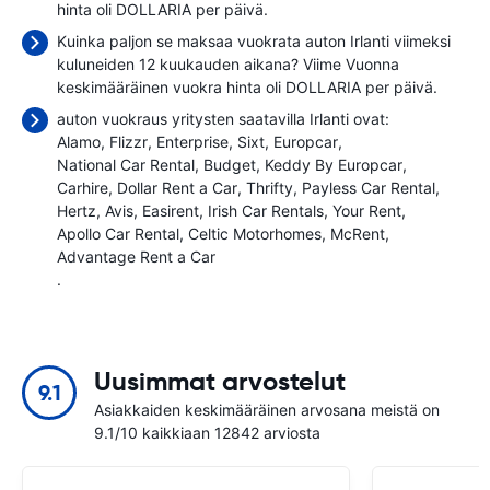
hinta oli
DOLLARIA per päivä.
Kuinka paljon se maksaa vuokrata auton Irlanti viimeksi
kuluneiden 12 kuukauden aikana? Viime Vuonna
keskimääräinen vuokra hinta oli
DOLLARIA per päivä.
auton vuokraus yritysten saatavilla Irlanti ovat:
Alamo
Flizzr
Enterprise
Sixt
Europcar
National Car Rental
Budget
Keddy By Europcar
Carhire
Dollar Rent a Car
Thrifty
Payless Car Rental
Hertz
Avis
Easirent
Irish Car Rentals
Your Rent
Apollo Car Rental
Celtic Motorhomes
McRent
Advantage Rent a Car
.
Uusimmat arvostelut
9.1
Asiakkaiden keskimääräinen arvosana meistä on
9.1/10 kaikkiaan 12842 arviosta