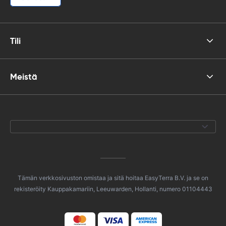
Tili
Meistä
Tämän verkkosivuston omistaa ja sitä hoitaa EasyTerra B.V. ja se on
rekisteröity Kauppakamariin, Leeuwarden, Hollanti, numero 01104443