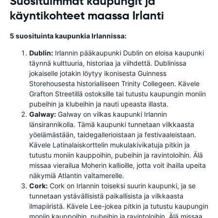
Suosituimmat kaupungit ja
käyntikohteet maassa Irlanti
5 suosituinta kaupunkia Irlannissa:
Dublin:
Irlannin pääkaupunki Dublin on eloisa kaupunki
täynnä kulttuuria, historiaa ja viihdettä. Dublinissa
jokaiselle jotakin löytyy ikonisesta Guinness
Storehousesta historialliseen Trinity Collegeen. Kävele
Grafton Streetillä ostoksille tai tutustu kaupungin moniin
pubeihin ja klubeihin ja nauti upeasta illasta.
Galway:
Galway on vilkas kaupunki Irlannin
länsirannikolla. Tämä kaupunki tunnetaan vilkkaasta
yöelämästään, taidegallerioistaan ​​ja festivaaleistaan.
Kävele Latinalaiskorttelin mukulakivikatuja pitkin ja
tutustu moniin kauppoihin, pubeihin ja ravintoloihin. Älä
missaa vierailua Moherin kallioille, jotta voit ihailla upeita
näkymiä Atlantin valtamerelle.
Cork:
Cork on Irlannin toiseksi suurin kaupunki, ja se
tunnetaan ystävällisistä paikallisista ja vilkkaasta
ilmapiiristä. Kävele Lee-jokea pitkin ja tutustu kaupungin
moniin kauppoihin, pubeihin ja ravintoloihin. Älä missaa