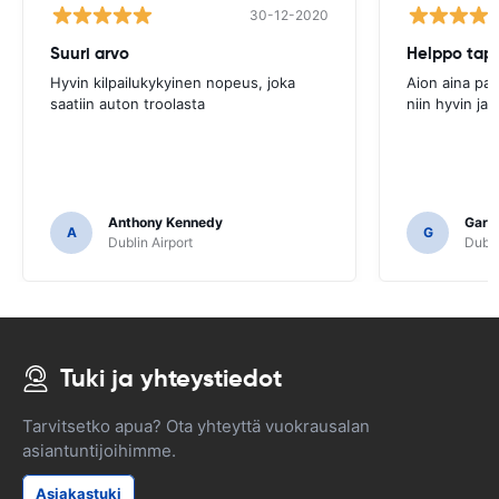
30-12-2020
Suuri arvo
Hyvin kilpailukykyinen nopeus, joka
Aion aina palk
saatiin auton troolasta
niin hyvin ja
Anthony Kennedy
Gary 
A
G
Dublin Airport
Dubli
Tuki ja yhteystiedot
Tarvitsetko apua? Ota yhteyttä vuokrausalan
asiantuntijoihimme.
Asiakastuki