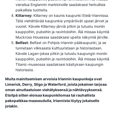
vierailua Englannin markkinoille saadaksesi herkullisia
paikallisia tuotteita.
Killarney:
Killarney on kaunis kaupunki Etelä-Irlannissa.
Tätä viehättävää kaupunkia ympäröivät upeat järvet ja
vuoret. Kävele Killarney-järviä pitkin ja tutustu moniin
kauppoihin, pubeihin ja ravintoloihin. Älä missaa käyntiä
Muckross Housessa saadaksesi upeita näkymiä järville.
Belfast:
Belfast on Pohjois-Irlannin pääkaupunki, ja se
tunnetaan vilkkaasta kulttuuristaan ​​ja historiastaan.
Kävele Lagan-jokea pitkin ja tutustu kaupungin moniin
kauppoihin, pubeihin ja ravintoloihin. Älä missaa käyntiä
Titanic-museossa saadaksesi käsityksen kaupungin
historiasta.
Muita mainitsemisen arvoisia Irlannin kaupunkeja ovat
Limerick, Derry, Sligo ja Waterford, joista jokainen tarjoaa
oman ainutlaatuisen viehätyksensä ja nähtävyyksensä.
Etsitpä sitten eloisaa kaupunkilomaa tai rauhallista
pakopaikkaa maaseudulla, Irlannista löytyy jokaiselle
jotakin.