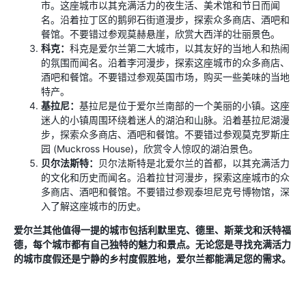
市。这座城市以其充满活力的夜生活、美术馆和节日而闻
名。沿着拉丁区的鹅卵石街道漫步，探索众多商店、酒吧和
餐馆。不要错过参观莫赫悬崖，欣赏大西洋的壮丽景色。
科克：
科克是爱尔兰第二大城市，以其友好的当地人和热闹
的氛围而闻名。沿着李河漫步，探索这座城市的众多商店、
酒吧和餐馆。不要错过参观英国市场，购买一些美味的当地
特产。
基拉尼：
基拉尼是位于爱尔兰南部的一个美丽的小镇。这座
迷人的小镇周围环绕着迷人的湖泊和山脉。沿着基拉尼湖漫
步，探索众多商店、酒吧和餐馆。不要错过参观莫克罗斯庄
园 (Muckross House)，欣赏令人惊叹的湖泊景色。
贝尔法斯特：
贝尔法斯特是北爱尔兰的首都，以其充满活力
的文化和历史而闻名。沿着拉甘河漫步，探索这座城市的众
多商店、酒吧和餐馆。不要错过参观泰坦尼克号博物馆，深
入了解这座城市的历史。
爱尔兰其他值得一提的城市包括利默里克、德里、斯莱戈和沃特福
德，每个城市都有自己独特的魅力和景点。无论您是寻找充满活力
的城市度假还是宁静的乡村度假胜地，爱尔兰都能满足您的需求。