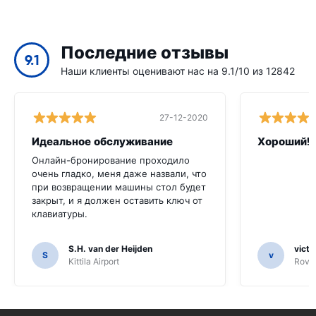
Последние отзывы
9.1
Наши клиенты оценивают нас на 9.1/10 из 12842
27-12-2020
Идеальное обслуживание
Хороший!
Онлайн-бронирование проходило
очень гладко, меня даже назвали, что
при возвращении машины стол будет
закрыт, и я должен оставить ключ от
клавиатуры.
S.H. van der Heijden
victo
S
v
Kittila Airport
Rovan