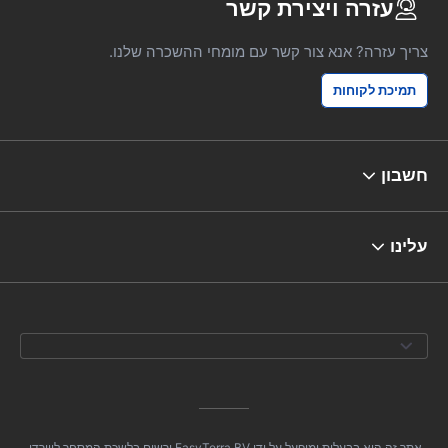
עזרה ויצירת קשר
צריך עזרה? אנא צור קשר עם מומחי ההשכרה שלנו.
תמיכת לקוחות
חשבון
עלינו
אתר זה הוא בבעלות ומופעל על ידי EasyTerra BV ורשום בלשכת המסחר ליוורדן,