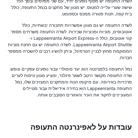
לשדה התעופה יש מסוף נוסעים יחיד, עם שני מפלסים ובסך הכל
שישה שערי עלייה למטוס. יש מגוון של מתקנים בנמל התעופה, כולל
בית קפה, חנות פטורה ממכס וכספומט.
לשדה התעופה יש גם מגוון אפשרויות תחבורה יבשתיות, כולל
אוטובוסים, מוניות ומכוניות שכירות. לשדה התעופה משרתים מספר
קווי אוטובוס, כולל ה-Lappeenranta Airport Express ו-
Lappeenranta Airport Shuttle. לשדה התעופה יש גם תחנת מוניות
הממוקמת מחוץ לבניין הטרמינל, וניתן להשיג רכבים להשכרה ממספר
חברות.
נמל התעופה בלפנרנטה הוא יעד פופולרי עבור נוסעים עסקיים ונופש.
שדה התעופה מקושר היטב לשאר פינלנד, ומציע מגוון טיסות לערים
מרכזיות באירופה. עם מיקומו הנוח והמתקנים המצוינים שלו, נמל
התעופה Lappeenranta הוא בחירה אידיאלית עבור מטיילים
המעוניינים לחקור את העיר והאזורים הסובבים אותה.
עובדות על לאפינרנטה התעופה