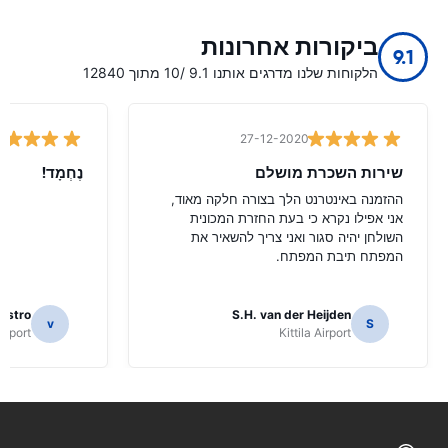
ביקורות אחרונות
9.1
הלקוחות שלנו מדרגים אותנו 9.1 /10 מתוך 12840
27-12-2020
שירות השכרת מושלם
נֶחְמָד!
ההזמנה באינטרנט הלך בצורה חלקה מאוד,
אני אפילו נקרא כי בעת החזרת המכונית
השולחן יהיה סגור ואני צריך להשאיר את
המפתח תיבת המפתח.
aestro
S.H. van der Heijden
v
S
irport
Kittila Airport