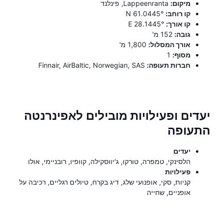
מיקום:
Lappeenranta, פינלנד
קו רוחב:
61.0445° N
קו אורך:
28.1445° E
גובה:
152 מ'
אורך המסלול:
1,800 מ'
מסוף:
1
חברות תעופה:
Finnair, AirBaltic, Norwegian, SAS
יעדים ופעילויות מובילים לאפינרנטה
התעופה
יעדים
הלסינקי, טמפרה, טורקו, ג'יווסקילה, קוופיו, רובניימי, אולו
פעילויות
קניות, סקי, אופנועי שלג, דיג בקרח, טיולים רגליים, רכיבה על
אופניים, שחייה