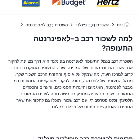
בַּיִת
הַשׂכָּרַת רֶכֶב פינלנד
הַשׂכָּרַת רֶכֶב לאפינרנטה
לא
למה לשכור רכב ב-לאפינרנטה
התעופה?
השכרת רכב בנמל התעופה לאפרנטה בפינלנד היא דרך מצוינת לחקור
את האזור הדרום-מזרחי של המדינה. שדה התעופה ממוקם בנוחות
קרוב למרכז העיר, מה שמקל על איסוף והחזרת הרכב השכור שלך.
מנמל התעופה של לפנרנטה, תוכלו לבקר באטרקציות הסמוכות כמו
מבצר לפנרנטה, האגמים והיערות הסמוכים, והערים והכפרים
הסמוכים. שדה התעופה מספק גם גישה נוחה לערים הסמוכות
הלסינקי וסנט פטרסבורג. עם רכב שכור, תוכלו גם לחקור את שאר
הנופים והאטרקציות היפות של פינלנד בקלות.
מקומות להשכרת רכב פופולריב פינלנד