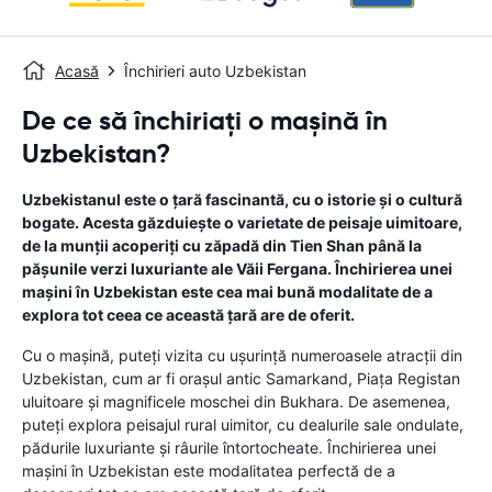
Acasă
Închirieri auto Uzbekistan
De ce să închiriați o mașină în
Uzbekistan?
Uzbekistanul este o țară fascinantă, cu o istorie și o cultură
bogate. Acesta găzduiește o varietate de peisaje uimitoare,
de la munții acoperiți cu zăpadă din Tien Shan până la
pășunile verzi luxuriante ale Văii Fergana. Închirierea unei
mașini în Uzbekistan este cea mai bună modalitate de a
explora tot ceea ce această țară are de oferit.
Cu o mașină, puteți vizita cu ușurință numeroasele atracții din
Uzbekistan, cum ar fi orașul antic Samarkand, Piața Registan
uluitoare și magnificele moschei din Bukhara. De asemenea,
puteți explora peisajul rural uimitor, cu dealurile sale ondulate,
pădurile luxuriante și râurile întortocheate. Închirierea unei
mașini în Uzbekistan este modalitatea perfectă de a