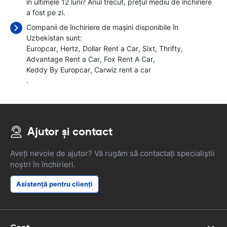
în ultimele 12 luni? Anul trecut, prețul mediu de închiriere
a fost
pe zi.
Companii de închiriere de mașini disponibile în
Uzbekistan sunt:
Europcar
Hertz
Dollar Rent a Car
Sixt
Thrifty
Advantage Rent a Car
Fox Rent A Car
Keddy By Europcar
Carwiz rent a car
.
Ajutor și contact
Aveți nevoie de ajutor? Vă rugăm să contactați specialiștii
noștri în închirieri.
Asistență pentru clienți