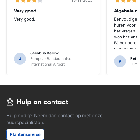
18-11-2025
Very good.
Algehele na
Very good.
Eenvoudige p
huren voor ee
het vragen o
was het antwo
Bij het bere
vonden we d
Jacobus Bellink
kwam.Het zou 
Pei 
J
Europcar Bandaranaike
we hadden be
P
Luch
International Airport
kopen, omda
Japanse wege
Hulp en contact
Hulp nodig? Neem dan contact op met onze
huurspecialisten.
Klantenservice