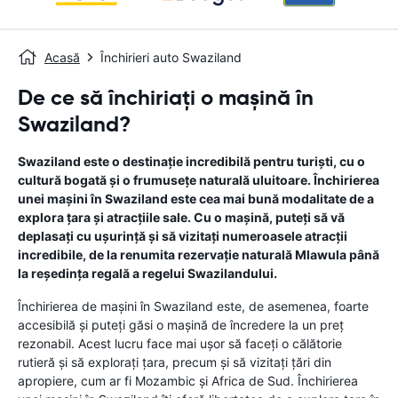
Acasă
Închirieri auto Swaziland
De ce să închiriați o mașină în
Swaziland?
Swaziland este o destinație incredibilă pentru turiști, cu o
cultură bogată și o frumusețe naturală uluitoare. Închirierea
unei mașini în Swaziland este cea mai bună modalitate de a
explora țara și atracțiile sale. Cu o mașină, puteți să vă
deplasați cu ușurință și să vizitați numeroasele atracții
incredibile, de la renumita rezervație naturală Mlawula până
la reședința regală a regelui Swazilandului.
Închirierea de mașini în Swaziland este, de asemenea, foarte
accesibilă și puteți găsi o mașină de încredere la un preț
rezonabil. Acest lucru face mai ușor să faceți o călătorie
rutieră și să explorați țara, precum și să vizitați țări din
apropiere, cum ar fi Mozambic și Africa de Sud. Închirierea