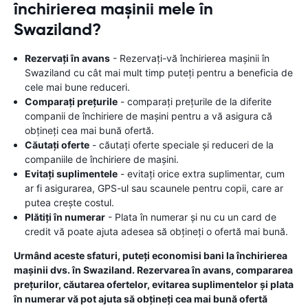
închirierea mașinii mele în
Swaziland?
Rezervați în avans
- Rezervați-vă închirierea mașinii în
Swaziland cu cât mai mult timp puteți pentru a beneficia de
cele mai bune reduceri.
Comparați prețurile
- comparați prețurile de la diferite
companii de închiriere de mașini pentru a vă asigura că
obțineți cea mai bună ofertă.
Căutați oferte
- căutați oferte speciale și reduceri de la
companiile de închiriere de mașini.
Evitați suplimentele
- evitați orice extra suplimentar, cum
ar fi asigurarea, GPS-ul sau scaunele pentru copii, care ar
putea crește costul.
Plătiți în numerar
- Plata în numerar și nu cu un card de
credit vă poate ajuta adesea să obțineți o ofertă mai bună.
Urmând aceste sfaturi, puteți economisi bani la închirierea
mașinii dvs. în Swaziland. Rezervarea în avans, compararea
prețurilor, căutarea ofertelor, evitarea suplimentelor și plata
în numerar vă pot ajuta să obțineți cea mai bună ofertă