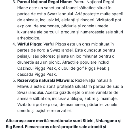
Parcul Național Regal Hlane:
Parcul Național Regal
Hlane este un sanctuar al faunei sălbatice situat în
partea de est a Swazilandului. Adăpostește multe specii
de animale, inclusiv lei, elefanți și rinoceri. Vizitatorii pot
explora, de asemenea, pădurile și zonele umede
luxuriante ale parcului, precum și numeroasele sale situri
arheologice.
Vârful Piggs:
Vârful Piggs este un oraș mic situat în
partea de nord a Swazilandei. Este cunoscut pentru
peisajul său pitoresc și este un loc minunat pentru o
drumeție sau un picnic. Atracțiile populare includ
Cazinoul Piggs Peak, clubul de golf Piggs Peak și
cascada Piggs Peak.
Rezervația naturală Mlawula:
Rezervația naturală
Mlawula este o zonă protejată situată în partea de sud a
Swazilandului. Acesta găzduiește o mare varietate de
animale sălbatice, inclusiv antilope, zebre și maimuțe.
Vizitatorii pot explora, de asemenea, pădurile, zonele
umede și pajiștile rezervației.
Alte orașe care merită menționate sunt Siteki, Nhlangano și
Big Bend. Fiecare oraș oferă propriile sale atracții și