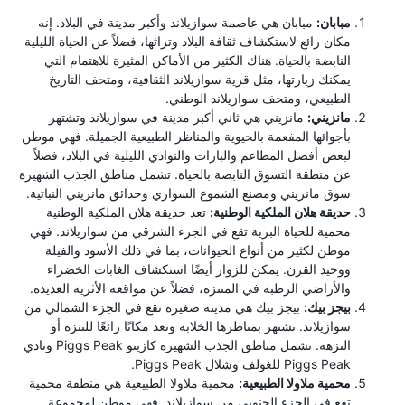
مبابان:
مبابان هي عاصمة سوازيلاند وأكبر مدينة في البلاد. إنه
مكان رائع لاستكشاف ثقافة البلاد وتراثها، فضلاً عن الحياة الليلية
النابضة بالحياة. هناك الكثير من الأماكن المثيرة للاهتمام التي
يمكنك زيارتها، مثل قرية سوازيلاند الثقافية، ومتحف التاريخ
الطبيعي، ومتحف سوازيلاند الوطني.
مانزيني:
مانزيني هي ثاني أكبر مدينة في سوازيلاند وتشتهر
بأجوائها المفعمة بالحيوية والمناظر الطبيعية الجميلة. فهي موطن
لبعض أفضل المطاعم والبارات والنوادي الليلية في البلاد، فضلاً
عن منطقة التسوق النابضة بالحياة. تشمل مناطق الجذب الشهيرة
سوق مانزيني ومصنع الشموع السوازي وحدائق مانزيني النباتية.
حديقة هلان الملكية الوطنية:
تعد حديقة هلان الملكية الوطنية
محمية للحياة البرية تقع في الجزء الشرقي من سوازيلاند. فهي
موطن لكثير من أنواع الحيوانات، بما في ذلك الأسود والفيلة
ووحيد القرن. يمكن للزوار أيضًا استكشاف الغابات الخضراء
والأراضي الرطبة في المنتزه، فضلاً عن مواقعه الأثرية العديدة.
بيجز بيك:
بيجز بيك هي مدينة صغيرة تقع في الجزء الشمالي من
سوازيلاند. تشتهر بمناظرها الخلابة وتعد مكانًا رائعًا للتنزه أو
النزهة. تشمل مناطق الجذب الشهيرة كازينو Piggs Peak ونادي
Piggs Peak للغولف وشلال Piggs Peak.
محمية ملاولا الطبيعية:
محمية ملاولا الطبيعية هي منطقة محمية
تقع في الجزء الجنوبي من سوازيلاند. فهي موطن لمجموعة