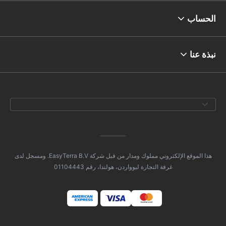
الحساب
نبذة عنا
هذا الموقع الإلكتروني مملوك ومدار من قبل شركة EasyTerra B.V. ومسجل لدى
غرفة التجارة ليوواردن، هولندا، رقم 01104443