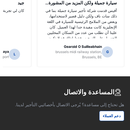
سيارة جميلة ولكن المزيد من المشورة الل
جيد
أفيس قدمت شركة تأجير سيارة جميلة بما في
كان لي تجربة جي
ذلك سات ناف ولكن دليل قصير لاستخدامها،
وبعض من الملامح الرئيسية للسيارة في اللغة
الإنجليزية كانت مفيدة جدا لهذا العميل. كان
علينا أن نطلب من عدد من السكان المحليين
للحصول على التوجيه وفقط لذلك قد لا تكون
قد حددت وظائف سات ناف.
Gearoid O Suilleabhain
amaya
brussels midi railway station,
G
L
Airport
Brussels, BE
المساعدة والاتصال
هل تحتاج إلى مساعدة؟ يُرجى الاتصال بأخصائيي التأجير لدينا.
دعم العملاء