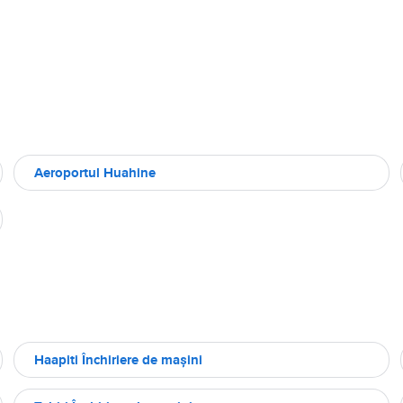
Aeroportul Huahine
Haapiti Închiriere de maşini