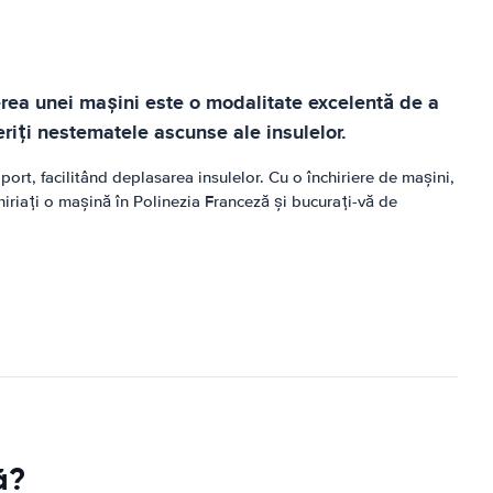
erea unei mașini este o modalitate excelentă de a
periți nestematele ascunse ale insulelor.
ort, facilitând deplasarea insulelor. Cu o închiriere de mașini,
hiriați o mașină în Polinezia Franceză și bucurați-vă de
ă?