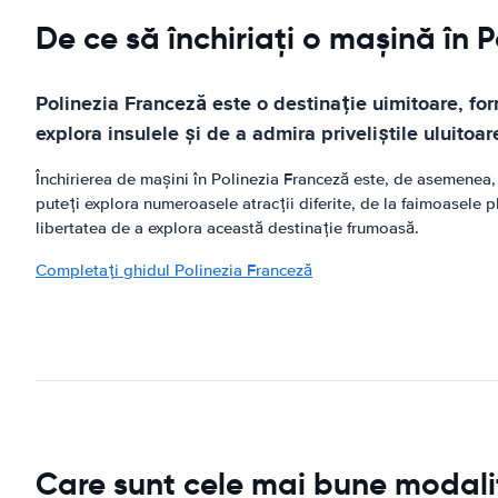
De ce să închiriați o mașină în 
Polinezia Franceză este o destinație uimitoare, for
explora insulele și de a admira priveliștile uluitoa
Închirierea de mașini în Polinezia Franceză este, de asemenea, c
puteți explora numeroasele atracții diferite, de la faimoasele p
libertatea de a explora această destinație frumoasă.
Completați ghidul Polinezia Franceză
Care sunt cele mai bune modalit