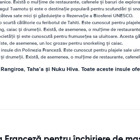
otanice. Există o mulțime de restaurante, cafenele și baruri de explor
lagul Tuamotu și este o destinație populară pentru scufundări și snor
i câteva sate mici și găzduiește o Rezervație a Biosferei UNESCO.
scurtă călătorie cu feribotul de Tahiti. Este cunoscut pentru plajele s
ing, caiac și drumeții. Există, de asemenea, o mulțime de restaurante
Societății și este cunoscută pentru frumusețea sa uluitoare. Acesta 
ste, de asemenea, un loc grozav pentru snorkeling și caiac.
nsule din Polinezia Franceză. Este cunoscut pentru plajele sale uimito
c și drumeții. Există, de asemenea, o mulțime de restaurante, cafenel
Rangiroa, Taha’a și Nuku Hiva. Toate aceste insule ofe
a Franceză pentru închiriere de maș