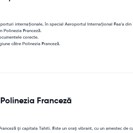
orturi internaționale, în special Aeroportul Internațional Faa'a din 
in Polinezia Franceză.
 documentele corecte.
egiune către Polinezia Franceză.
n Polinezia Franceză
anceză și capitala Tahiti. Este un oraș vibrant, cu un amestec de cu