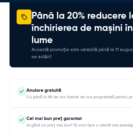
Până la 20% reducere l
închirierea de mașini î
lume
Această promoție este valabilă până la 11 august
ea astăzi!
Anulare gratuită
Cu până la 48 de ore înainte de ora programată pentru pr
Cel mai bun preț garantat
Ai găsit un preț mai bun? Îți vom face o ofertă mai avantaj