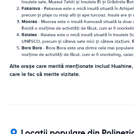
Insulele sale, Muzeul Tahiti și Insulele Ei și Grădinile B
Fakarava
- Fakarava este o mică insulă situată în Arhipe
precum și plaje cu nisip alb și ape turcoaz. Insula are ș
Moorea
- Moorea este o insulă frumoasă situată la doar o 
Există o mulțime de activități de făcut, cum ar fi snorkel
Raiatea
- Raiatea este o mică insulă situată în Insulele 
UNESCO, precum și câteva sate mici și câteva stațiuni. E
Bora Bora
- Bora Bora este una dintre cele mai populare i
mulțime de activități de făcut, cum ar fi snorkeling, caia
Alte orașe care merită menționate includ Huahine, 
care le fac să merite vizitate.
Locații populare din Polinezi