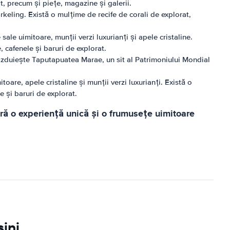
at, precum și piețe, magazine și galerii.
keling. Există o mulțime de recife de corali de explorat,
ale uimitoare, munții verzi luxurianți și apele cristaline.
, cafenele și baruri de explorat.
găzduiește Taputapuatea Marae, un sit al Patrimoniului Mondial
are, apele cristaline și munții verzi luxurianți. Există o
e și baruri de explorat.
ră o experiență unică și o frumusețe uimitoare
ini