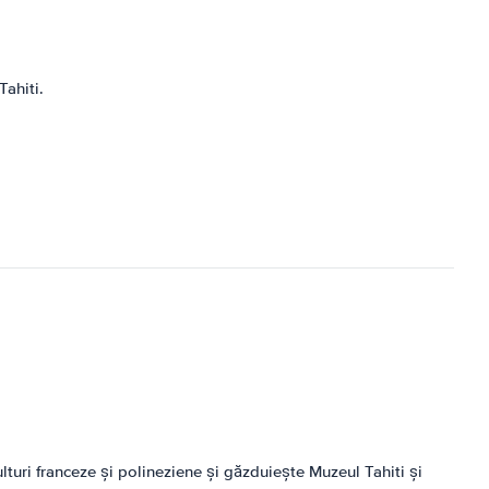
Tahiti.
lturi franceze și polineziene și găzduiește Muzeul Tahiti și