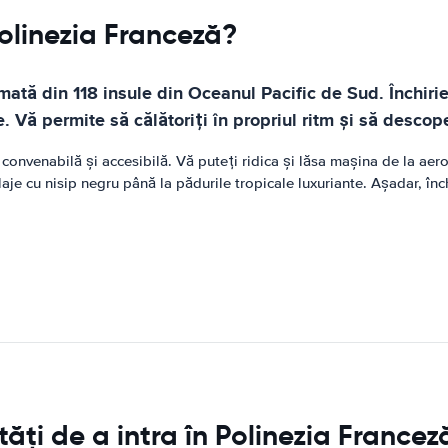
Polinezia Franceză?
mată din 118 insule din Oceanul Pacific de Sud. Închiri
re. Vă permite să călătoriți în propriul ritm și să desco
onvenabilă și accesibilă. Vă puteți ridica și lăsa mașina de la aerop
laje cu nisip negru până la pădurile tropicale luxuriante. Așadar, înc
ăți de a intra în Polinezia Francez