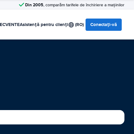
Din 2005
, comparăm tarifele de închiriere a mașinilor
RECVENTE
Asistență pentru clienți
(RO)
Conectați-vă