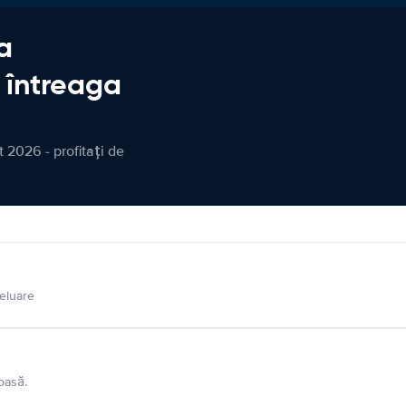
a
n întreaga
 2026 - profitați de
eluare
oasă.