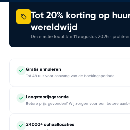
Tot 20% korting op huu
wereldwijd
Deze actie loopt t/m 11 augustus 2026 - profite
Gratis annuleren
Tot 48 uur voor aanvang van de boekingsperiode
Laagsteprijsgarantie
Betere prijs gevonden? Wij zorgen voor een betere aanb
24000+ ophaallocaties