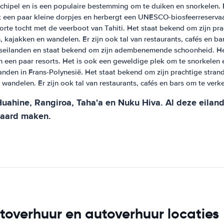
chipel en is een populaire bestemming om te duiken en snorkelen. Er
k een paar kleine dorpjes en herbergt een UNESCO-biosfeerreservaa
orte tocht met de veerboot van Tahiti. Het staat bekend om zijn pr
en, kajakken en wandelen. Er zijn ook tal van restaurants, cafés en b
apseilanden en staat bekend om zijn adembenemende schoonheid. H
n een paar resorts. Het is ook een geweldige plek om te snorkelen 
anden in Frans-Polynesië. Het staat bekend om zijn prachtige strand
n wandelen. Er zijn ook tal van restaurants, cafés en bars om te verk
Huahine, Rangiroa, Taha'a en Nuku Hiva. Al deze eilan
aard maken.
toverhuur en autoverhuur locaties