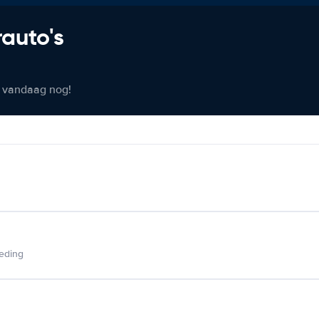
rauto's
er vandaag nog!
ieding