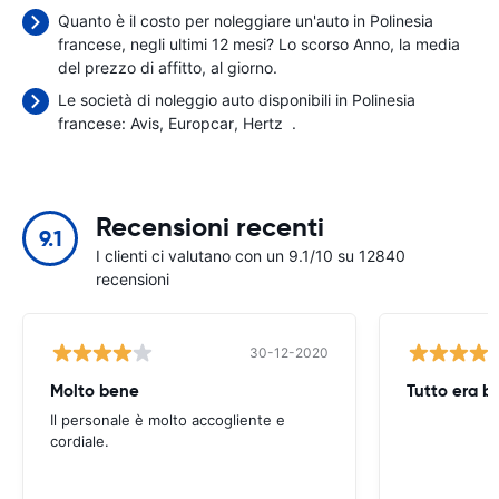
Quanto è il costo per noleggiare un'auto in Polinesia
francese, negli ultimi 12 mesi? Lo scorso Anno, la media
del prezzo di affitto,
al giorno.
Le società di noleggio auto disponibili in Polinesia
francese:
Avis
Europcar
Hertz
.
Recensioni recenti
9.1
I clienti ci valutano con un 9.1/10 su 12840
recensioni
30-12-2020
Molto bene
Tutto era b
Il personale è molto accogliente e
cordiale.