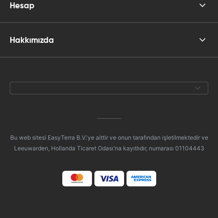
Hesap
Hakkımızda
Bu web sitesi EasyTerra B.V.'ye aittir ve onun tarafından işletilmektedir ve
Leeuwarden, Hollanda Ticaret Odası'na kayıtlıdır, numarası 01104443