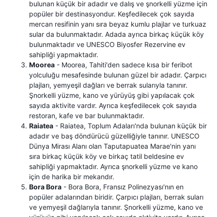
bulunan küçük bir adadır ve dalış ve şnorkelli yüzme için
popüler bir destinasyondur. Keşfedilecek çok sayıda
mercan resifinin yanı sıra beyaz kumlu plajlar ve turkuaz
sular da bulunmaktadır. Adada ayrıca birkaç küçük köy
bulunmaktadır ve UNESCO Biyosfer Rezervine ev
sahipliği yapmaktadır.
Moorea
- Moorea, Tahiti'den sadece kısa bir feribot
yolculuğu mesafesinde bulunan güzel bir adadır. Çarpıcı
plajları, yemyeşil dağları ve berrak sularıyla tanınır.
Şnorkelli yüzme, kano ve yürüyüş gibi yapılacak çok
sayıda aktivite vardır. Ayrıca keşfedilecek çok sayıda
restoran, kafe ve bar bulunmaktadır.
Raiatea
- Raiatea, Toplum Adaları'nda bulunan küçük bir
adadır ve baş döndürücü güzelliğiyle tanınır. UNESCO
Dünya Mirası Alanı olan Taputapuatea Marae'nin yanı
sıra birkaç küçük köy ve birkaç tatil beldesine ev
sahipliği yapmaktadır. Ayrıca şnorkelli yüzme ve kano
için de harika bir mekandır.
Bora Bora
- Bora Bora, Fransız Polinezyası'nın en
popüler adalarından biridir. Çarpıcı plajları, berrak suları
ve yemyeşil dağlarıyla tanınır. Şnorkelli yüzme, kano ve