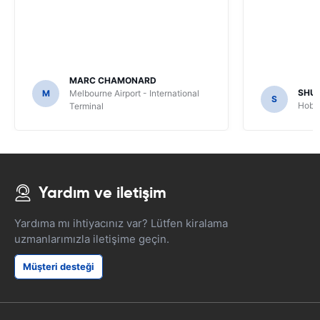
MARC CHAMONARD
SHU
M
Melbourne Airport - International
S
Hobar
Terminal
Yardım ve iletişim
Yardıma mı ihtiyacınız var? Lütfen kiralama
uzmanlarımızla iletişime geçin.
Müşteri desteği