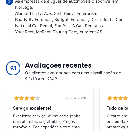
As empresas de aluguer de automóveis disponível em
Noruega:
Alamo
Thrifty
Avis
Sixt
Hertz
Enterprise
Keddy By Europcar
Budget
Europcar
Dollar Rent a Car
National Car Rental
Fox Rent A Car
Rent a star
Your Rent
McRent
Touring Cars
Autorent AS
.
Avaliações recentes
9.1
Os clientes avaliam-nos com uma classificação de
9.1/10 em 12842
25-09-2020
Serviço excelente!
Tudo de bo
Excelente serviço, ótimo carro (tinha
O carro era 
uma atualização gratuita!), Preços
equipe do Ser
razoáveis. Boa experiência com esta
prestativa, f