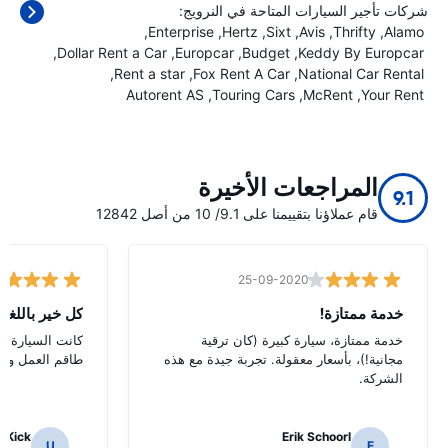
شركات تأجير السيارات المتاحة في النرويج:
Enterprise
Hertz
Sixt
Avis
Thrifty
Alamo
Dollar Rent a Car
Europcar
Budget
Keddy By Europcar
Rent a star
Fox Rent A Car
National Car Rental
Autorent AS
Touring Cars
McRent
Your Rent
المراجعات الأخيرة
9.1
قام عملاؤنا بتقييمنا على 9.1/ 10 من أصل 12842
25-09-2020
خدمة ممتازة!
كل خير باللغة ا
خدمة ممتازة، سيارة كبيرة (كان ترقية
كانت السيارة ج
مجانية!)، بأسعار معقولة. تجربة جيدة مع هذه
طاقم العمل ودود
الشركة.
h Kick
Erik Schoorl
U
E