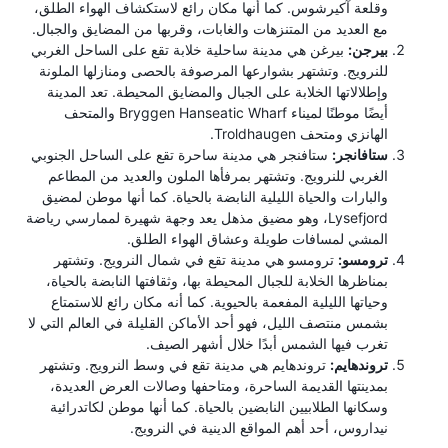
وقلعة آكيرشوس. كما أنها مكان رائع لاستكشاف الهواء الطلق،
مع العديد من المتنزهات والغابات، وقربها من المضايق والجبال.
بيرجن:
بيرغن هي مدينة ساحلية خلابة تقع على الساحل الغربي
للنرويج. وتشتهر بشوارعها المرصوفة بالحصى ومنازلها الملونة
وإطلالاتها الخلابة على الجبال والمضايق المحيطة. تعد المدينة
أيضًا موطنًا لميناء Bryggen Hanseatic Wharf والمتحف
الهانزي ومتحف Troldhaugen.
ستافانجر:
ستافنجر هي مدينة ساحرة تقع على الساحل الجنوبي
الغربي للنرويج. وتشتهر بمرفأها الملون والعديد من المطاعم
والبارات والحياة الليلية النابضة بالحياة. كما أنها موطن لمضيق
Lysefjord، وهو مضيق مذهل يعد وجهة شهيرة لممارسي رياضة
المشي لمسافات طويلة وعشاق الهواء الطلق.
ترومسو:
ترومسو هي مدينة تقع في شمال النرويج. وتشتهر
بمناظرها الخلابة للجبال المحيطة بها، وثقافتها النابضة بالحياة،
وحياتها الليلية المفعمة بالحيوية. كما أنه مكان رائع للاستمتاع
بشمس منتصف الليل، فهو أحد الأماكن القليلة في العالم التي لا
تغرب فيها الشمس أبدًا خلال أشهر الصيف.
تروندهايم:
تروندهايم هي مدينة تقع في وسط النرويج. وتشتهر
بمدينتها القديمة الساحرة، ومتاحفها وصالات العرض العديدة،
وسكانها الطلابيين النابضين بالحياة. كما أنها موطن لكاتدرائية
نيداروس، أحد أهم المواقع الدينية في النرويج.