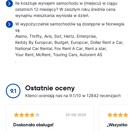
Ile kosztuje wynajem samochodu w {miejscu} w ciągu
ostatnich 12 miesięcy? W zeszłym roku średnia cena
wynajmu mieszkania wyniosła
w dzień.
W wypożyczalnie samochodów są dostępne w Norwegia
są
Alamo
Thrifty
Avis
Sixt
Hertz
Enterprise
Keddy By Europcar
Budget
Europcar
Dollar Rent a Car
National Car Rental
Fox Rent A Car
Rent a star
Your Rent
McRent
Touring Cars
Autorent AS
.
Ostatnie oceny
9.1
Klienci oceniają nas na 9.1/10 w 12842 recenzjach
25-09-2020
Doskonała obsługa!