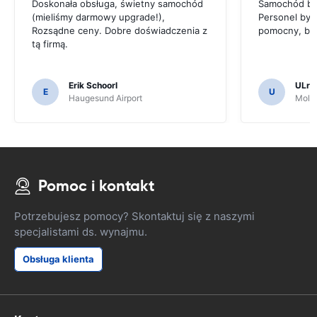
Doskonała obsługa, świetny samochód
Samochód był
(mieliśmy darmowy upgrade!),
Personel był 
Rozsądne ceny. Dobre doświadczenia z
pomocny, byl
tą firmą.
Erik Schoorl
ULric
E
U
Haugesund Airport
Molde
Pomoc i kontakt
Potrzebujesz pomocy? Skontaktuj się z naszymi
specjalistami ds. wynajmu.
Obsługa klienta