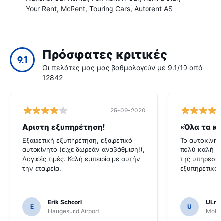
Your Rent
McRent
Touring Cars
Autorent AS
Πρόσφατες κριτικές
9.1
Οι πελάτες μας μας βαθμολογούν με 9.1/10 από
12842
25-09-2020
Αριστη εξυπηρέτηση!
Εξαιρετική εξυπηρέτηση, εξαιρετικό
Το αυτοκίνητ
αυτοκίνητο (είχε δωρεάν αναβάθμιση!),
πολύ καλή κ
Λογικές τιμές. Καλή εμπειρία με αυτήν
της υπηρεσία
την εταιρεία.
εξυπηρετικό,
Erik Schoorl
ULric
E
U
Haugesund Airport
Molde