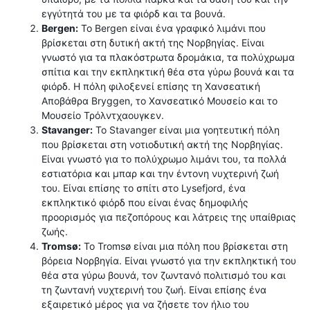
εγγύτητά του με τα φιόρδ και τα βουνά.
Bergen:
Το Bergen είναι ένα γραφικό λιμάνι που
βρίσκεται στη δυτική ακτή της Νορβηγίας. Είναι
γνωστό για τα πλακόστρωτα δρομάκια, τα πολύχρωμα
σπίτια και την εκπληκτική θέα στα γύρω βουνά και τα
φιόρδ. Η πόλη φιλοξενεί επίσης τη Χανσεατική
Αποβάθρα Bryggen, το Χανσεατικό Μουσείο και το
Μουσείο Τρόλντχαουγκεν.
Stavanger:
Το Stavanger είναι μια γοητευτική πόλη
που βρίσκεται στη νοτιοδυτική ακτή της Νορβηγίας.
Είναι γνωστό για το πολύχρωμο λιμάνι του, τα πολλά
εστιατόρια και μπαρ και την έντονη νυχτερινή ζωή
του. Είναι επίσης το σπίτι στο Lysefjord, ένα
εκπληκτικό φιόρδ που είναι ένας δημοφιλής
προορισμός για πεζοπόρους και λάτρεις της υπαίθριας
ζωής.
Tromsø:
Το Tromsø είναι μια πόλη που βρίσκεται στη
βόρεια Νορβηγία. Είναι γνωστό για την εκπληκτική του
θέα στα γύρω βουνά, τον ζωντανό πολιτισμό του και
τη ζωντανή νυχτερινή του ζωή. Είναι επίσης ένα
εξαιρετικό μέρος για να ζήσετε τον ήλιο του