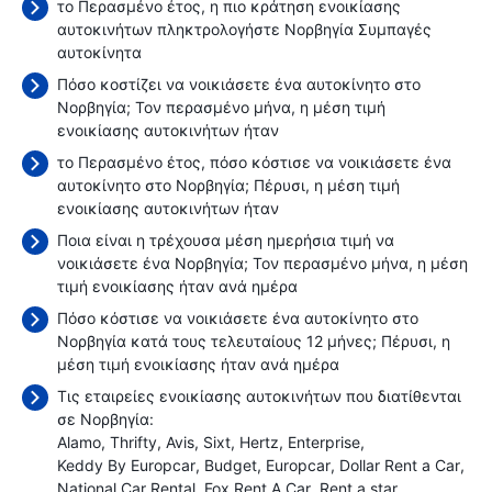
το Περασμένο έτος, η πιο κράτηση ενοικίασης
αυτοκινήτων πληκτρολογήστε Νορβηγία Συμπαγές
αυτοκίνητα
Πόσο κοστίζει να νοικιάσετε ένα αυτοκίνητο στο
Νορβηγία; Τον περασμένο μήνα, η μέση τιμή
ενοικίασης αυτοκινήτων ήταν
το Περασμένο έτος, πόσο κόστισε να νοικιάσετε ένα
αυτοκίνητο στο Νορβηγία; Πέρυσι, η μέση τιμή
ενοικίασης αυτοκινήτων ήταν
Ποια είναι η τρέχουσα μέση ημερήσια τιμή να
νοικιάσετε ένα Νορβηγία; Τον περασμένο μήνα, η μέση
τιμή ενοικίασης ήταν
ανά ημέρα
Πόσο κόστισε να νοικιάσετε ένα αυτοκίνητο στο
Νορβηγία κατά τους τελευταίους 12 μήνες; Πέρυσι, η
μέση τιμή ενοικίασης ήταν
ανά ημέρα
Τις εταιρείες ενοικίασης αυτοκινήτων που διατίθενται
σε Νορβηγία:
Alamo
Thrifty
Avis
Sixt
Hertz
Enterprise
Keddy By Europcar
Budget
Europcar
Dollar Rent a Car
National Car Rental
Fox Rent A Car
Rent a star