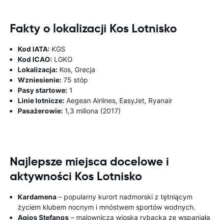
Fakty o lokalizacji Kos Lotnisko
Kod IATA:
KGS
Kod ICAO:
LGKO
Lokalizacja:
Kos, Grecja
Wzniesienie:
75 stóp
Pasy startowe:
1
Linie lotnicze:
Aegean Airlines, EasyJet, Ryanair
Pasażerowie:
1,3 miliona (2017)
Najlepsze miejsca docelowe i
aktywności Kos Lotnisko
Kardamena
– popularny kurort nadmorski z tętniącym
życiem klubem nocnym i mnóstwem sportów wodnych.
Agios Stefanos
– malownicza wioska rybacka ze wspaniałą