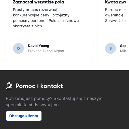
Zaznaczał wszystkie pola
Kwota gwar
Prosty proces rezerwacji,
Europcar pro
konkurencyjne ceny i przyjazny i
gwarancję, prz
pomocny personel. Polecam i znowu
Sprawdź limit
skorzysta z nich.
David Young
Soph
D
S
Preveza Aktion Airport
Mikon
Pomoc i kontakt
Potrzebujesz pomocy? Skontaktuj się z naszymi
specjalistami ds. wynajmu.
Obsługa klienta