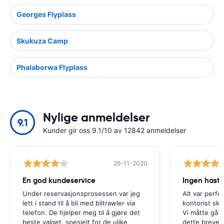
Georges Flyplass
Skukuza Camp
Phalaborwa Flyplass
Nylige anmeldelser
9.1
Kunder gir oss 9.1/10 av 12842 anmeldelser
26-11-2020
En god kundeservice
Ingen hasti
Under reservasjonsprosessen var jeg
Alt var perfe
lett i stand til å bli med biltrawler via
kontorist skul
telefon. De hjelper meg til å gjøre det
Vi måtte gå ti
beste valget, spesielt for de ulike
dette brevet.