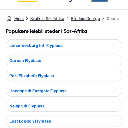
Hjem
Bilutleie Sør-Afrika
Bilutleie George
Georges Fl
Populære leiebil steder i Sør-Afrika
Johannesburg Int. Flyplass
Durban Flyplass
Port Elizabeth Flyplass
Hoedspruit Eastgate Flyplass
Nelspruit Flyplass
East London Flyplass