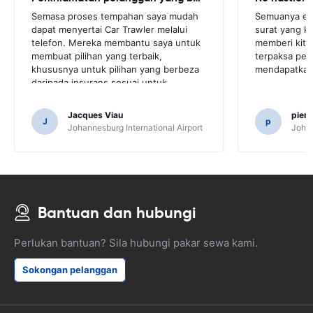
Semasa proses tempahan saya mudah
Semuanya ex
dapat menyertai Car Trawler melalui
surat yang ke
telefon. Mereka membantu saya untuk
memberi kita
membuat pilihan yang terbaik,
terpaksa perg
khususnya untuk pilihan yang berbeza
mendapatkan 
daripada insurans sesuai untuk
keperluan saya.
Jacques Viau
pier
J
p
Johannesburg International Airport
Johan
Bantuan dan hubungi
Perlukan bantuan? Sila hubungi pakar sewa kami.
Sokongan pelanggan