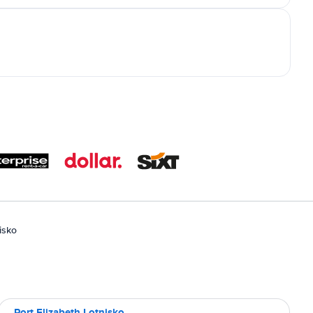
isko
Port Elizabeth Lotnisko