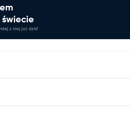
jem
świecie
taj z niej już dziś!