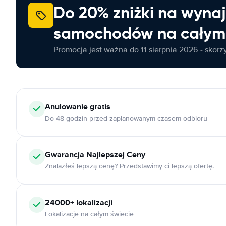
Do 20% zniżki na wyna
samochodów na całym 
Promocja jest ważna do 11 sierpnia 2026 - skorzys
Anulowanie
gratis
Do 48 godzin przed zaplanowanym czasem odbioru
Gwarancja Najlepszej Ceny
Znalazłeś lepszą cenę? Przedstawimy ci lepszą ofertę.
24000+
lokalizacji
Lokalizacje na całym świecie