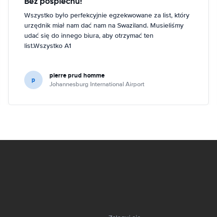
Bez pośpiechu!
Wszystko było perfekcyjnie egzekwowane za list, który
urzędnik miał nam dać nam na Swaziland. Musieliśmy
udać się do innego biura, aby otrzymać ten
list.Wszystko A1
pierre prud homme
p
Johannesburg International Airport