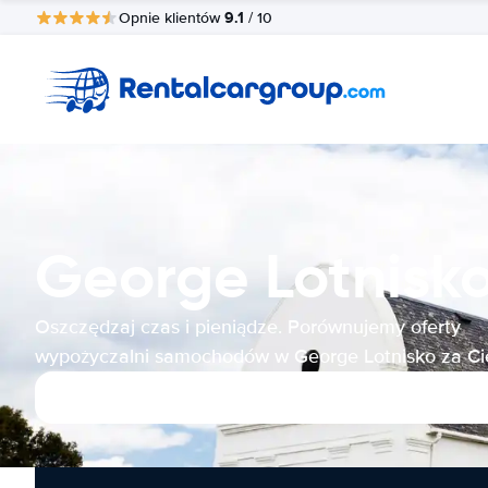
9.1
Opnie klientów
/ 10
George Lotnis
Oszczędzaj czas i pieniądze. Porównujemy oferty
wypożyczalni samochodów w George Lotnisko za Ci