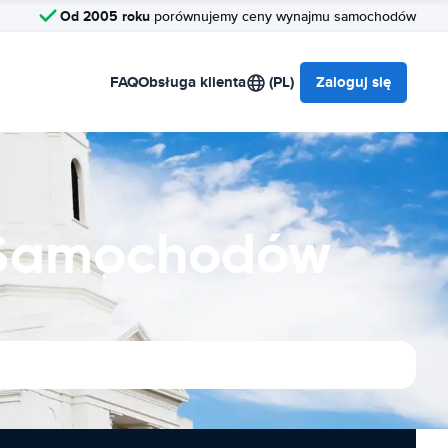
Od 2005 roku
porównujemy ceny wynajmu samochodów
FAQ
Obsługa klienta
(PL)
Zaloguj się
a Samochodów