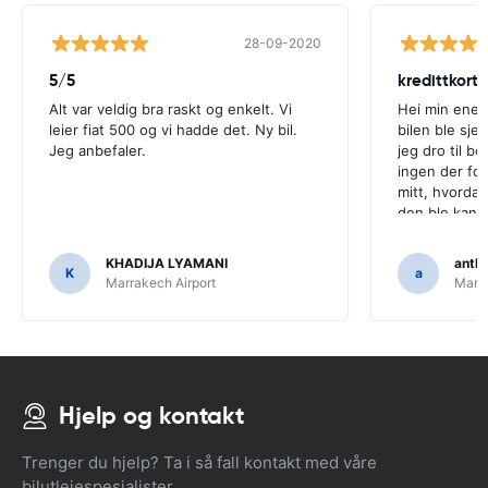
28-09-2020
5/5
kredittkort
Alt var veldig bra raskt og enkelt. Vi
Hei min enes
leier fiat 500 og vi hadde det. Ny bil.
bilen ble sje
Jeg anbefaler.
jeg dro til bo
ingen der for
mitt, hvordan
den ble kans
holdes der
KHADIJA LYAMANI
antho
K
a
Marrakech Airport
Marra
Hjelp og kontakt
Trenger du hjelp? Ta i så fall kontakt med våre
bilutleiespesialister.