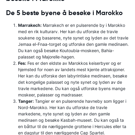
De 5 beste byene å besøke i Marokko
Marrakech:
Marrakech er en pulserende by i Marokko
med en rik kulturarv. Her kan du utforske de travle
soukene og basarene, nyte synet og lyden av det travle
Jemaa el-Fnaa-torget og utforske den gamle medinaen.
Du kan også besøke Koutoubia-moskeen, Bahia-
palasset og Majorelle-hagen.
Fes:
Fes er den eldste av Marokkos keiserbyer og er
hjemsted for noen av landets mest kjente attraksjoner.
Her kan du utforske den labyrintiske medinaen, besøke
det kongelige palasset og nyte synet og lyden av de
travle markedene. Du kan også utforske byens mange
moskeer, palasser og madrasaer.
Tanger:
Tangier er en pulserende havneby som ligger i
Nord-Marokko. Her kan du utforske de travle
markedene, nyte synet og lyden av den gamle
medinaen og besøke Kasbah-museet. Du kan også ta
en båttur til de nærliggende grottene i Hercules eller ta
en dagstur til den nærliggende Cap Spartel.