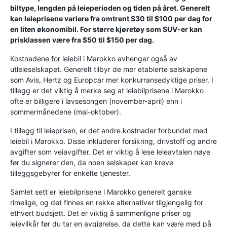
biltype, lengden på leieperioden og tiden på året. Generelt
kan leieprisene variere fra omtrent $30 til $100 per dag for
en liten økonomibil. For større kjøretøy som SUV-er kan
prisklassen være fra $50 til $150 per dag.
Kostnadene for leiebil i Marokko avhenger også av
utleieselskapet. Generelt tilbyr de mer etablerte selskapene
som Avis, Hertz og Europcar mer konkurransedyktige priser. I
tillegg er det viktig å merke seg at leiebilprisene i Marokko
ofte er billigere i lavsesongen (november-april) enn i
sommermånedene (mai-oktober).
I tillegg til leieprisen, er det andre kostnader forbundet med
leiebil i Marokko. Disse inkluderer forsikring, drivstoff og andre
avgifter som veiavgifter. Det er viktig å lese leieavtalen nøye
før du signerer den, da noen selskaper kan kreve
tilleggsgebyrer for enkelte tjenester.
Samlet sett er leiebilprisene i Marokko generelt ganske
rimelige, og det finnes en rekke alternativer tilgjengelig for
ethvert budsjett. Det er viktig å sammenligne priser og
leievilkår før du tar en avgjørelse, da dette kan være med på