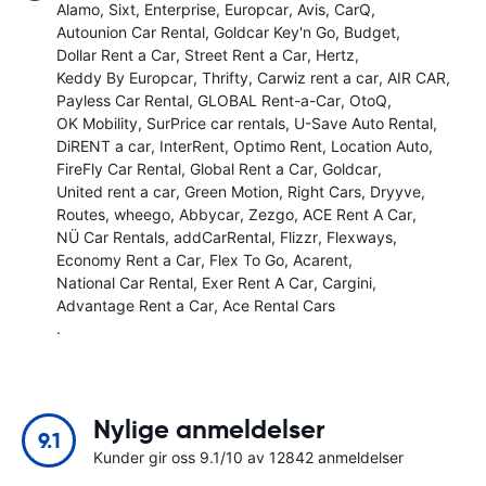
Alamo
Sixt
Enterprise
Europcar
Avis
CarQ
Autounion Car Rental
Goldcar Key'n Go
Budget
Dollar Rent a Car
Street Rent a Car
Hertz
Keddy By Europcar
Thrifty
Carwiz rent a car
AIR CAR
Payless Car Rental
GLOBAL Rent-a-Car
OtoQ
OK Mobility
SurPrice car rentals
U-Save Auto Rental
DiRENT a car
InterRent
Optimo Rent
Location Auto
FireFly Car Rental
Global Rent a Car
Goldcar
United rent a car
Green Motion
Right Cars
Dryyve
Routes
wheego
Abbycar
Zezgo
ACE Rent A Car
NÜ Car Rentals
addCarRental
Flizzr
Flexways
Economy Rent a Car
Flex To Go
Acarent
National Car Rental
Exer Rent A Car
Cargini
Advantage Rent a Car
Ace Rental Cars
.
Nylige anmeldelser
9.1
Kunder gir oss 9.1/10 av 12842 anmeldelser