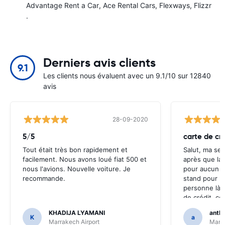
Advantage Rent a Car
Ace Rental Cars
Flexways
Flizzr
.
Derniers avis clients
9.1
Les clients nous évaluent avec un 9.1/10 sur 12840
avis
28-09-2020
5/5
carte de cr
Tout était très bon rapidement et
Salut, ma seu
facilement. Nous avons loué fiat 500 et
après que la 
nous l'avions. Nouvelle voiture. Je
pour aucun d
recommande.
stand pour le 
personne là-
de crédit, co
que cela a ét
KHADIJA LYAMANI
antho
n'est pas dé
K
a
Marrakech Airport
Marra