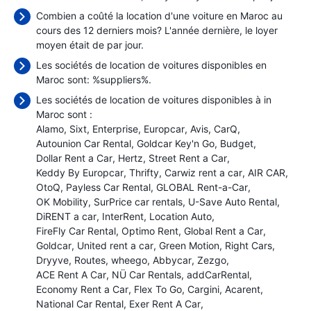
Combien a coûté la location d'une voiture en Maroc au
cours des 12 derniers mois? L'année dernière, le loyer
moyen était de
par jour.
Les sociétés de location de voitures disponibles en
Maroc sont: %suppliers%.
Les sociétés de location de voitures disponibles à in
Maroc sont :
Alamo
Sixt
Enterprise
Europcar
Avis
CarQ
Autounion Car Rental
Goldcar Key'n Go
Budget
Dollar Rent a Car
Hertz
Street Rent a Car
Keddy By Europcar
Thrifty
Carwiz rent a car
AIR CAR
OtoQ
Payless Car Rental
GLOBAL Rent-a-Car
OK Mobility
SurPrice car rentals
U-Save Auto Rental
DiRENT a car
InterRent
Location Auto
FireFly Car Rental
Optimo Rent
Global Rent a Car
Goldcar
United rent a car
Green Motion
Right Cars
Dryyve
Routes
wheego
Abbycar
Zezgo
ACE Rent A Car
NÜ Car Rentals
addCarRental
Economy Rent a Car
Flex To Go
Cargini
Acarent
National Car Rental
Exer Rent A Car