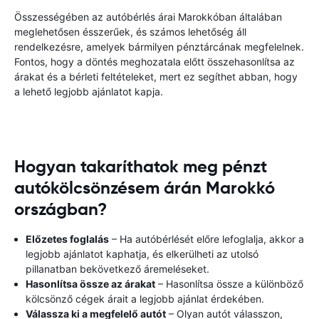
Összességében az autóbérlés árai Marokkóban általában
meglehetősen ésszerűek, és számos lehetőség áll
rendelkezésre, amelyek bármilyen pénztárcának megfelelnek.
Fontos, hogy a döntés meghozatala előtt összehasonlítsa az
árakat és a bérleti feltételeket, mert ez segíthet abban, hogy
a lehető legjobb ajánlatot kapja.
Hogyan takaríthatok meg pénzt
autókölcsönzésem árán Marokkó
országban?
Előzetes foglalás
– Ha autóbérlését előre lefoglalja, akkor a
legjobb ajánlatot kaphatja, és elkerülheti az utolsó
pillanatban bekövetkező áremeléseket.
Hasonlítsa össze az árakat
– Hasonlítsa össze a különböző
kölcsönző cégek árait a legjobb ajánlat érdekében.
Válassza ki a megfelelő autót
– Olyan autót válasszon,