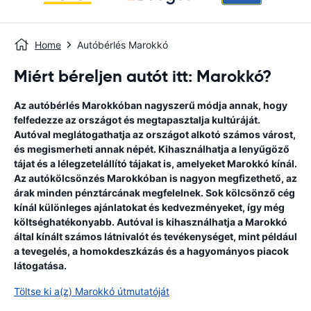
Home
Autóbérlés Marokkó
Miért béreljen autót itt: Marokkó?
Az autóbérlés Marokkóban nagyszerű módja annak, hogy
felfedezze az országot és megtapasztalja kultúráját.
Autóval meglátogathatja az országot alkotó számos várost,
és megismerheti annak népét. Kihasználhatja a lenyűgöző
tájat és a lélegzetelállító tájakat is, amelyeket Marokkó kínál.
Az autókölcsönzés Marokkóban is nagyon megfizethető, az
árak minden pénztárcának megfelelnek. Sok kölcsönző cég
kínál különleges ajánlatokat és kedvezményeket, így még
költséghatékonyabb. Autóval is kihasználhatja a Marokkó
által kínált számos látnivalót és tevékenységet, mint például
a tevegelés, a homokdeszkázás és a hagyományos piacok
látogatása.
Töltse ki a(z) Marokkó útmutatóját