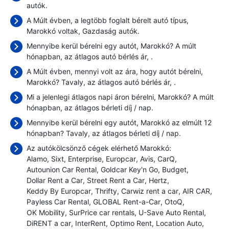
autók.
A Múlt évben, a legtöbb foglalt bérelt autó típus,
Marokkó voltak, Gazdaság autók.
Mennyibe kerül bérelni egy autót, Marokkó? A múlt
hónapban, az átlagos autó bérlés ár,
.
A Múlt évben, mennyi volt az ára, hogy autót bérelni,
Marokkó? Tavaly, az átlagos autó bérlés ár,
.
Mi a jelenlegi átlagos napi áron bérelni, Marokkó? A múlt
hónapban, az átlagos bérleti díj
/ nap.
Mennyibe kerül bérelni egy autót, Marokkó az elmúlt 12
hónapban? Tavaly, az átlagos bérleti díj
/ nap.
Az autókölcsönző cégek elérhető Marokkó:
Alamo
Sixt
Enterprise
Europcar
Avis
CarQ
Autounion Car Rental
Goldcar Key'n Go
Budget
Dollar Rent a Car
Street Rent a Car
Hertz
Keddy By Europcar
Thrifty
Carwiz rent a car
AIR CAR
Payless Car Rental
GLOBAL Rent-a-Car
OtoQ
OK Mobility
SurPrice car rentals
U-Save Auto Rental
DiRENT a car
InterRent
Optimo Rent
Location Auto