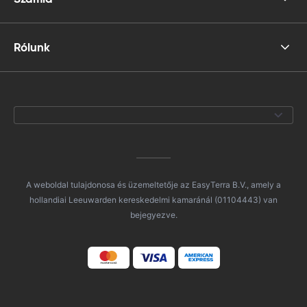
Rólunk
A weboldal tulajdonosa és üzemeltetője az EasyTerra B.V., amely a
hollandiai Leeuwarden kereskedelmi kamaránál (01104443) van
bejegyezve.