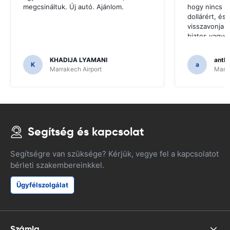
megcsináltuk. Új autó. Ajánlom.
hogy nincs k
dollárért, és
visszavonja a
biztos vagyo
a pénzt nem t
KHADIJA LYAMANI
antho
K
a
Marrakech Airport
Marra
Segítség és kapcsolat
Segítségre van szüksége? Kérjük, vegye fel a kapcsolatot
bérleti szakembereinkkel.
Ügyfélszolgálat
Számla