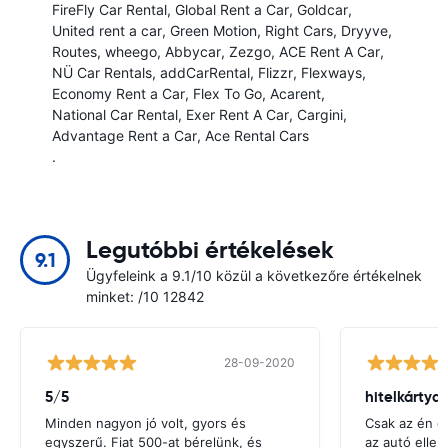
FireFly Car Rental
Global Rent a Car
Goldcar
United rent a car
Green Motion
Right Cars
Dryyve
Routes
wheego
Abbycar
Zezgo
ACE Rent A Car
NÜ Car Rentals
addCarRental
Flizzr
Flexways
Economy Rent a Car
Flex To Go
Acarent
National Car Rental
Exer Rent A Car
Cargini
Advantage Rent a Car
Ace Rental Cars
.
Legutóbbi értékelések
9.1
Ügyfeleink a 9.1/10 közül a következőre értékelnek
minket: /10 12842
28-09-2020
5/5
hitelkártya
Minden nagyon jó volt, gyors és
Csak az én g
egyszerű. Fiat 500-at bérelünk, és
az autó ellen