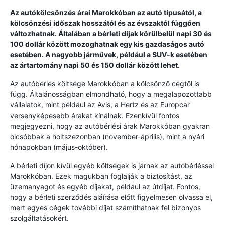
Az autókölcsönzés árai Marokkóban az autó típusától, a
kölcsönzési időszak hosszától és az évszaktól függően
változhatnak. Általában a bérleti díjak körülbelül napi 30 és
100 dollár között mozoghatnak egy kis gazdaságos autó
esetében. A nagyobb járművek, például a SUV-k esetében
az ártartomány napi 50 és 150 dollár között lehet.
Az autóbérlés költsége Marokkóban a kölcsönző cégtől is
függ. Általánosságban elmondható, hogy a megalapozottabb
vállalatok, mint például az Avis, a Hertz és az Europcar
versenyképesebb árakat kínálnak. Ezenkívül fontos
megjegyezni, hogy az autóbérlési árak Marokkóban gyakran
olcsóbbak a holtszezonban (november-április), mint a nyári
hónapokban (május-október).
A bérleti díjon kívül egyéb költségek is járnak az autóbérléssel
Marokkóban. Ezek magukban foglalják a biztosítást, az
üzemanyagot és egyéb díjakat, például az útdíjat. Fontos,
hogy a bérleti szerződés aláírása előtt figyelmesen olvassa el,
mert egyes cégek további díjat számíthatnak fel bizonyos
szolgáltatásokért.