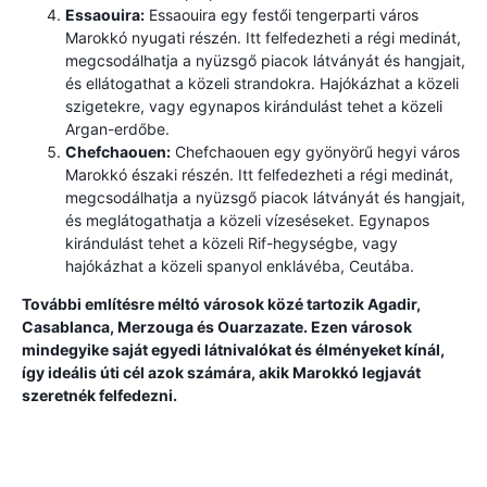
Essaouira:
Essaouira egy festői tengerparti város
Marokkó nyugati részén. Itt felfedezheti a régi medinát,
megcsodálhatja a nyüzsgő piacok látványát és hangjait,
és ellátogathat a közeli strandokra. Hajókázhat a közeli
szigetekre, vagy egynapos kirándulást tehet a közeli
Argan-erdőbe.
Chefchaouen:
Chefchaouen egy gyönyörű hegyi város
Marokkó északi részén. Itt felfedezheti a régi medinát,
megcsodálhatja a nyüzsgő piacok látványát és hangjait,
és meglátogathatja a közeli vízeséseket. Egynapos
kirándulást tehet a közeli Rif-hegységbe, vagy
hajókázhat a közeli spanyol enklávéba, Ceutába.
További említésre méltó városok közé tartozik Agadir,
Casablanca, Merzouga és Ouarzazate. Ezen városok
mindegyike saját egyedi látnivalókat és élményeket kínál,
így ideális úti cél azok számára, akik Marokkó legjavát
szeretnék felfedezni.