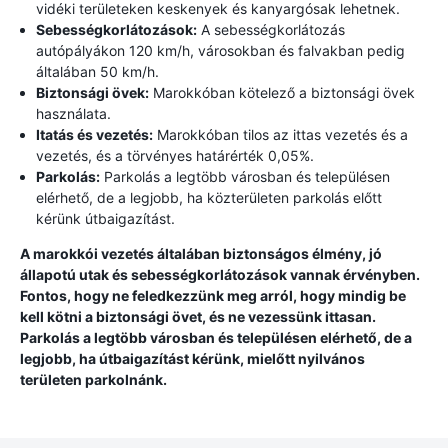
vidéki területeken keskenyek és kanyargósak lehetnek.
Sebességkorlátozások:
A sebességkorlátozás
autópályákon 120 km/h, városokban és falvakban pedig
általában 50 km/h.
Biztonsági övek:
Marokkóban kötelező a biztonsági övek
használata.
Itatás és vezetés:
Marokkóban tilos az ittas vezetés és a
vezetés, és a törvényes határérték 0,05%.
Parkolás:
Parkolás a legtöbb városban és településen
elérhető, de a legjobb, ha közterületen parkolás előtt
kérünk útbaigazítást.
A marokkói vezetés általában biztonságos élmény, jó
állapotú utak és sebességkorlátozások vannak érvényben.
Fontos, hogy ne feledkezzünk meg arról, hogy mindig be
kell kötni a biztonsági övet, és ne vezessünk ittasan.
Parkolás a legtöbb városban és településen elérhető, de a
legjobb, ha útbaigazítást kérünk, mielőtt nyilvános
területen parkolnánk.