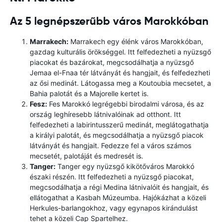
Az 5 legnépszerűbb város Marokkóban
Marrakech:
Marrakech egy élénk város Marokkóban,
gazdag kulturális örökséggel. Itt felfedezheti a nyüzsgő
piacokat és bazárokat, megcsodálhatja a nyüzsgő
Jemaa el-Fnaa tér látványát és hangjait, és felfedezheti
az ősi medinát. Látogassa meg a Koutoubia mecsetet, a
Bahia palotát és a Majorelle kertet is.
Fesz:
Fes Marokkó legrégebbi birodalmi városa, és az
ország leghíresebb látnivalóinak ad otthont. Itt
felfedezheti a labirintusszerű medinát, meglátogathatja
a királyi palotát, és megcsodálhatja a nyüzsgő piacok
látványát és hangjait. Fedezze fel a város számos
mecsetét, palotáját és medresét is.
Tanger:
Tanger egy nyüzsgő kikötőváros Marokkó
északi részén. Itt felfedezheti a nyüzsgő piacokat,
megcsodálhatja a régi Medina látnivalóit és hangjait, és
ellátogathat a Kasbah Múzeumba. Hajókázhat a közeli
Herkules-barlangokhoz, vagy egynapos kirándulást
tehet a közeli Cap Spartelhez.