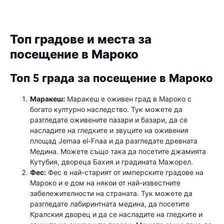
Топ градове и места за
посещение в Мароко
Топ 5 града за посещение в Мароко
Маракеш:
Маракеш е оживен град в Мароко с
богато културно наследство. Тук можете да
разгледате оживените пазари и базари, да се
насладите на гледките и звуците на оживения
площад Jemaa el-Fnaa и да разгледате древната
Медина. Можете също така да посетите джамията
Кутубия, двореца Бахия и градината Мажорел.
Фес:
Фес е най-старият от имперските градове на
Мароко и е дом на някои от най-известните
забележителности на страната. Тук можете да
разгледате лабиринтната медина, да посетите
Кралския дворец и да се насладите на гледките и