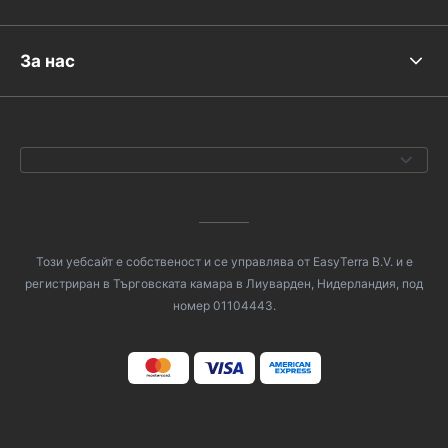
За нас
Този уебсайт е собственост и се управлява от EasyTerra B.V. и е
регистриран в Търговската камара в Лиуварден, Нидерландия, под
номер 01104443.