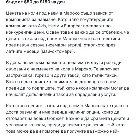
бъде от $50 до $150 на ден.
Цената на коли под наем в Мароко също зависи от
компанията за наемане. Като цяло по-утвърдените
компании като Avis, Hertz и Europcar предлагат по-
конкурентни цени. Освен това е важно да се отбележи, че
цените за коли под наем в Мароко често са по-евтини
през извън сезона (ноември-април), отколкото през
летните месеци (май-октомври).
В допълнение към наемната цена има и други разходи,
свързани с наемането на кола в Мароко. Те включват
застраховка, гориво и други такси, като пътни такси.
Важно е да прочетете внимателно договора за наем,
преди да го подпишете, тъй като някои компании могат да
начислят допълнителни такси за определени услуги.
Като цяло цените за коли под наем в Мароко като цяло са
доста разумни и има редица налични опции, които да
отговарят на всеки бюджет. Важно е да сравните цените и
условията за наем, преди да вземете решение, тъй като
това може да ви помогне да получите възможно най-