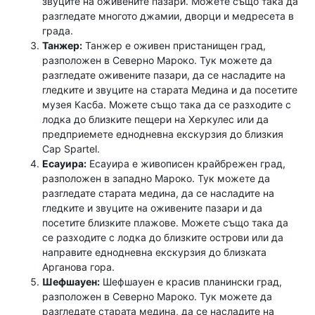
звуците на оживените пазари. Можете също така да
разгледате многото джамии, дворци и медресета в
града.
Танжер:
Танжер е оживен пристанищен град,
разположен в Северно Мароко. Тук можете да
разгледате оживените пазари, да се насладите на
гледките и звуците на старата Медина и да посетите
музея Касба. Можете също така да се разходите с
лодка до близките пещери на Херкулес или да
предприемете еднодневна екскурзия до близкия
Cap Spartel.
Есауира:
Есауира е живописен крайбрежен град,
разположен в западно Мароко. Тук можете да
разгледате старата медина, да се насладите на
гледките и звуците на оживените пазари и да
посетите близките плажове. Можете също така да
се разходите с лодка до близките острови или да
направите еднодневна екскурзия до близката
Арганова гора.
Шефшауен:
Шефшауен е красив планински град,
разположен в Северно Мароко. Тук можете да
разгледате старата медина, да се насладите на