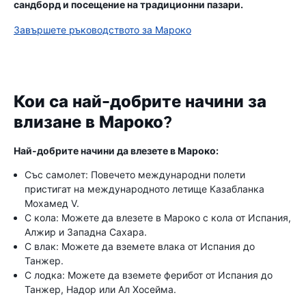
сандборд и посещение на традиционни пазари.
Завършете ръководството за Мароко
Кои са най-добрите начини за
влизане в Мароко?
Най-добрите начини да влезете в Мароко:
Със самолет: Повечето международни полети
пристигат на международното летище Казабланка
Мохамед V.
С кола: Можете да влезете в Мароко с кола от Испания,
Алжир и Западна Сахара.
С влак: Можете да вземете влака от Испания до
Танжер.
С лодка: Можете да вземете ферибот от Испания до
Танжер, Надор или Ал Хосейма.