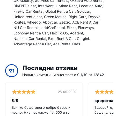
OK Mobility
SurPrice car rentals
U-Save Auto Rental
DiRENT a car
InterRent
Optimo Rent
Location Auto
FireFly Car Rental
Global Rent a Car
Goldcar
United rent a car
Green Motion
Right Cars
Dryyve
Routes
wheego
Abbycar
Zezgo
ACE Rent A Car
NÜ Car Rentals
addCarRental
Flizzr
Flexways
Economy Rent a Car
Flex To Go
Acarent
National Car Rental
Exer Rent A Car
Cargini
Advantage Rent a Car
Ace Rental Cars
Последни отзиви
9.1
Нашите клиенти ни оценяват с 9.1/10 от 12842
28-09-2020
5/5
кредитна 
Всичко беше много добро бързо и
Здравейте, 
лесно. Ние наемахме fiat 500 и го
беше, след 