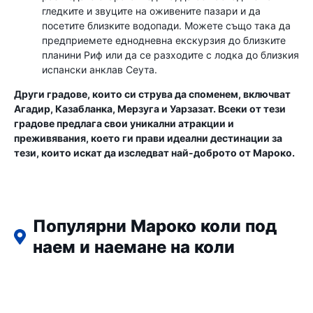
гледките и звуците на оживените пазари и да
посетите близките водопади. Можете също така да
предприемете еднодневна екскурзия до близките
планини Риф или да се разходите с лодка до близкия
испански анклав Сеута.
Други градове, които си струва да споменем, включват
Агадир, Казабланка, Мерзуга и Уарзазат. Всеки от тези
градове предлага свои уникални атракции и
преживявания, което ги прави идеални дестинации за
тези, които искат да изследват най-доброто от Мароко.
Популярни Мароко коли под
наем и наемане на коли