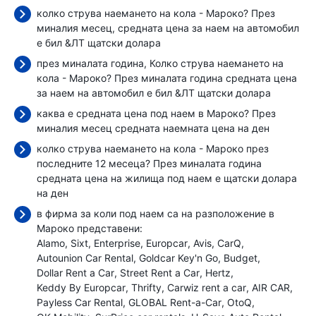
колко струва наемането на кола - Мароко? През
миналия месец, средната цена за наем на автомобил
е бил
&ЛТ щатски долара
през миналата година, Колко струва наемането на
кола - Мароко? През миналата година средната цена
за наем на автомобил е бил
&ЛТ щатски долара
каква е средната цена под наем в Мароко? През
миналия месец средната наемната цена
на ден
колко струва наемането на кола - Мароко през
последните 12 месеца? През миналата година
средната цена на жилища под наем е
щатски долара
на ден
в фирма за коли под наем са на разположение в
Мароко представени:
Alamo
Sixt
Enterprise
Europcar
Avis
CarQ
Autounion Car Rental
Goldcar Key'n Go
Budget
Dollar Rent a Car
Street Rent a Car
Hertz
Keddy By Europcar
Thrifty
Carwiz rent a car
AIR CAR
Payless Car Rental
GLOBAL Rent-a-Car
OtoQ