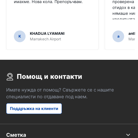
имахме. Нова кола. Препоръчвам.
проверена и
отидох в каб
нямаше нико
кредитната м
сигурен, че 
не се държа
KHADIJA LYAMANI
antho
K
a
Marrakech Airport
Marra
Помощ и контакти
Имате нужда от помощ? Свържете се с нашите
специалисти по отдаване под наем.
Поддръжка на клиенти
Сметка