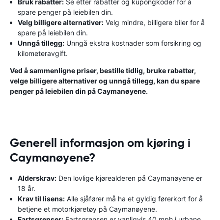
Bruk rabatter:
Se etter rabatter og kupongkoder for å
spare penger på leiebilen din.
Velg billigere alternativer:
Velg mindre, billigere biler for å
spare på leiebilen din.
Unngå tillegg:
Unngå ekstra kostnader som forsikring og
kilometeravgift.
Ved å sammenligne priser, bestille tidlig, bruke rabatter,
velge billigere alternativer og unngå tillegg, kan du spare
penger på leiebilen din på Caymanøyene.
Generell informasjon om kjøring i
Caymanøyene?
Alderskrav:
Den lovlige kjørealderen på Caymanøyene er
18 år.
Krav til lisens:
Alle sjåfører må ha et gyldig førerkort for å
betjene et motorkjøretøy på Caymanøyene.
Fartsgrenser:
Fartsgrensen er vanligvis 40 mph i urbane