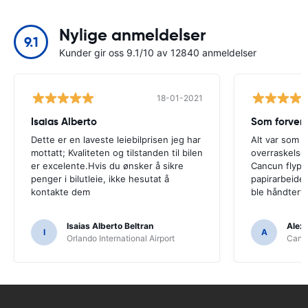
Nylige anmeldelser
9.1
Kunder gir oss 9.1/10 av 12840 anmeldelser
18-01-2021
Isaias Alberto
Som forven
Dette er en laveste leiebilprisen jeg har
Alt var som f
mottatt; Kvaliteten og tilstanden til bilen
overraskelser
er excelente.Hvis du ønsker å sikre
Cancun flypla
penger i bilutleie, ikke hesutat å
papirarbeidet
kontakte dem
ble håndtert 
Isaias Alberto Beltran
Alex
I
A
Orlando International Airport
Cancu