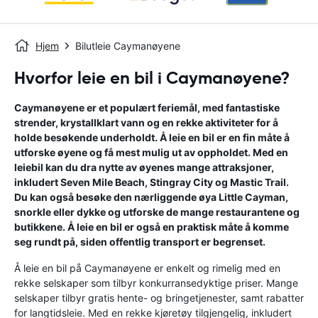
Hjem
Bilutleie Caymanøyene
Hvorfor leie en bil i Caymanøyene?
Caymanøyene er et populært feriemål, med fantastiske
strender, krystallklart vann og en rekke aktiviteter for å
holde besøkende underholdt. Å leie en bil er en fin måte å
utforske øyene og få mest mulig ut av oppholdet. Med en
leiebil kan du dra nytte av øyenes mange attraksjoner,
inkludert Seven Mile Beach, Stingray City og Mastic Trail.
Du kan også besøke den nærliggende øya Little Cayman,
snorkle eller dykke og utforske de mange restaurantene og
butikkene. Å leie en bil er også en praktisk måte å komme
seg rundt på, siden offentlig transport er begrenset.
Å leie en bil på Caymanøyene er enkelt og rimelig med en
rekke selskaper som tilbyr konkurransedyktige priser. Mange
selskaper tilbyr gratis hente- og bringetjenester, samt rabatter
for langtidsleie. Med en rekke kjøretøy tilgjengelig, inkludert