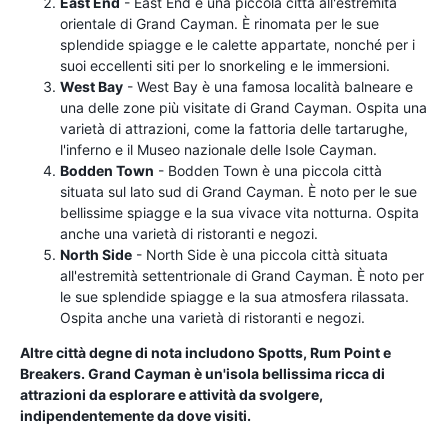
East End
- East End è una piccola città all'estremità
orientale di Grand Cayman. È rinomata per le sue
splendide spiagge e le calette appartate, nonché per i
suoi eccellenti siti per lo snorkeling e le immersioni.
West Bay
- West Bay è una famosa località balneare e
una delle zone più visitate di Grand Cayman. Ospita una
varietà di attrazioni, come la fattoria delle tartarughe,
l'inferno e il Museo nazionale delle Isole Cayman.
Bodden Town
- Bodden Town è una piccola città
situata sul lato sud di Grand Cayman. È noto per le sue
bellissime spiagge e la sua vivace vita notturna. Ospita
anche una varietà di ristoranti e negozi.
North Side
- North Side è una piccola città situata
all'estremità settentrionale di Grand Cayman. È noto per
le sue splendide spiagge e la sua atmosfera rilassata.
Ospita anche una varietà di ristoranti e negozi.
Altre città degne di nota includono Spotts, Rum Point e
Breakers. Grand Cayman è un'isola bellissima ricca di
attrazioni da esplorare e attività da svolgere,
indipendentemente da dove visiti.