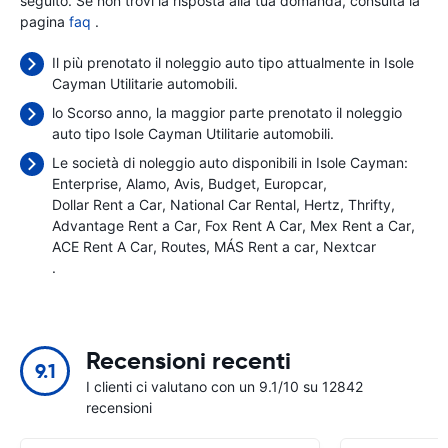
seguito. Se non trovi la risposta alla tua domanda, consulta la
pagina
faq
.
Il più prenotato il noleggio auto tipo attualmente in Isole
Cayman Utilitarie automobili.
lo Scorso anno, la maggior parte prenotato il noleggio
auto tipo Isole Cayman Utilitarie automobili.
Le società di noleggio auto disponibili in Isole Cayman:
Enterprise
Alamo
Avis
Budget
Europcar
Dollar Rent a Car
National Car Rental
Hertz
Thrifty
Advantage Rent a Car
Fox Rent A Car
Mex Rent a Car
ACE Rent A Car
Routes
MÁS Rent a car
Nextcar
.
Recensioni recenti
9.1
I clienti ci valutano con un 9.1/10 su 12842
recensioni