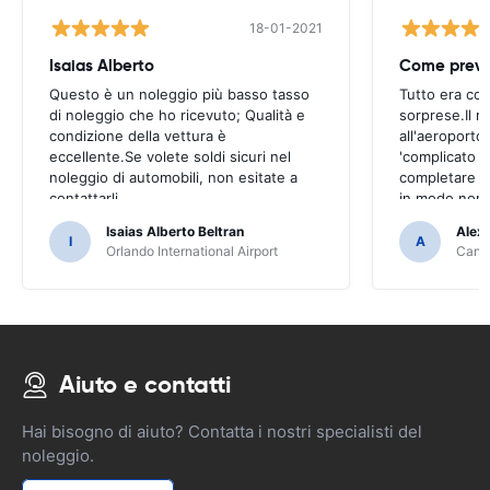
18-01-2021
Isaias Alberto
Come previ
Questo è un noleggio più basso tasso
Tutto era co
di noleggio che ho ricevuto; Qualità e
sorprese.Il ri
condizione della vettura è
all'aeroporto
eccellente.Se volete soldi sicuri nel
'complicato 
noleggio di automobili, non esitate a
completare il
contattarli
in modo non 
Isaias Alberto Beltran
Alex
I
A
Orlando International Airport
Cancu
Aiuto e contatti
Hai bisogno di aiuto? Contatta i nostri specialisti del
noleggio.