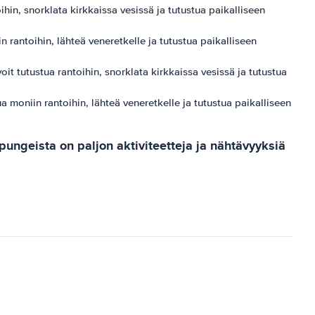
ihin, snorklata kirkkaissa vesissä ja tutustua paikalliseen
 rantoihin, lähteä veneretkelle ja tutustua paikalliseen
 tutustua rantoihin, snorklata kirkkaissa vesissä ja tutustua
 moniin rantoihin, lähteä veneretkelle ja tutustua paikalliseen
ungeista on paljon aktiviteetteja ja nähtävyyksiä