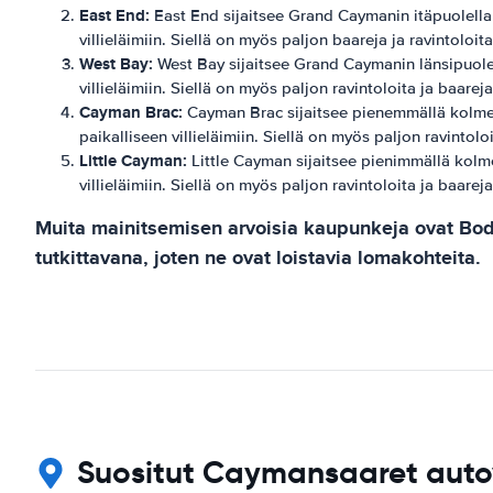
East End:
East End sijaitsee Grand Caymanin itäpuolella ja
villieläimiin. Siellä on myös paljon baareja ja ravintoloita
West Bay:
West Bay sijaitsee Grand Caymanin länsipuolella
villieläimiin. Siellä on myös paljon ravintoloita ja baareja,
Cayman Brac:
Cayman Brac sijaitsee pienemmällä kolmesta
paikalliseen villieläimiin. Siellä on myös paljon ravintoloit
Little Cayman:
Little Cayman sijaitsee pienimmällä kolmes
villieläimiin. Siellä on myös paljon ravintoloita ja baareja,
Muita mainitsemisen arvoisia kaupunkeja ovat Bodd
tutkittavana, joten ne ovat loistavia lomakohteita.
Suositut Caymansaaret autov