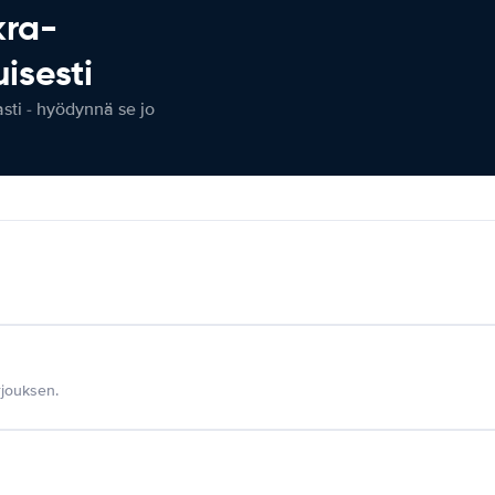
kra-
isesti
ti - hyödynnä se jo
jouksen.