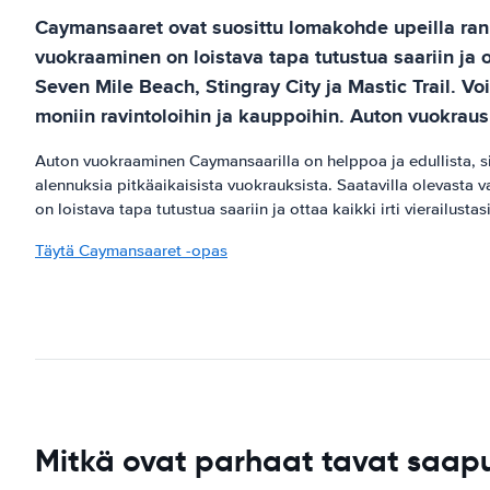
Caymansaaret ovat suosittu lomakohde upeilla rannoill
vuokraaminen on loistava tapa tutustua saariin ja o
Seven Mile Beach, Stingray City ja Mastic Trail. Vo
moniin ravintoloihin ja kauppoihin. Auton vuokraus 
Auton vuokraaminen Caymansaarilla on helppoa ja edullista, sillä
alennuksia pitkäaikaisista vuokrauksista. Saatavilla olevasta 
on loistava tapa tutustua saariin ja ottaa kaikki irti vierailustasi
Täytä Caymansaaret -opas
Mitkä ovat parhaat tavat sa