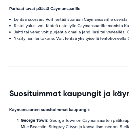
Parhaat tavat päästä Caymansaarille
Lentää suoraan: Voit lentää suoraan Caymansaarille useist
Risteilyalus: voit lähteä risteilylle Caymansaarille monista K
Jahti tai vene: voit purjehtia omalla jahdillasi tai veneelläsi
Yksityinen lentokone: Voit lentää yksityisellä lentokoneella
Suosituimmat kaupungit ja kä
Kaymansaarten suosituimmat kaupungit:
George Town:
George Town on Caymansaarten pääkaupunki
Mile Beachiin, Stingray Cityyn ja kansallismuseoon. Siell