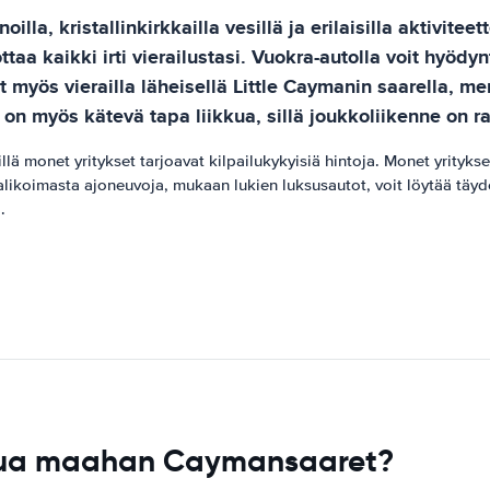
a, kristallinkirkkailla vesillä ja erilaisilla aktiviteett
ttaa kaikki irti vierailustasi. Vuokra-autolla voit hyö
it myös vierailla läheisellä Little Caymanin saarella,
on myös kätevä tapa liikkua, sillä joukkoliikenne on ra
 monet yritykset tarjoavat kilpailukykyisiä hintoja. Monet yritykset 
valikoimasta ajoneuvoja, mukaan lukien luksusautot, voit löytää täy
.
apua maahan Caymansaaret?