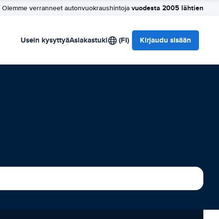
vuodesta 2005 lähtien
Olemme verranneet autonvuokraushintoja
Usein kysyttyä
Asiakastuki
(FI)
Kirjaudu sisään