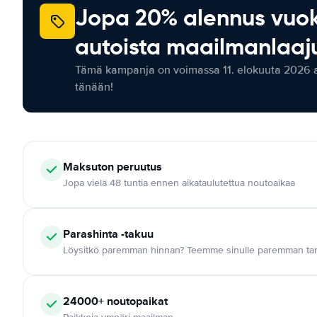
Jopa 20% alennus vuo
autoista maailmanlaaju
Tämä kampanja on voimassa 11. elokuuta 2026 as
tänään!
Maksuton
peruutus
Jopa vielä 48 tuntia ennen aikataulutettua noutoaikaa
Parashinta -takuu
Löysitkö paremman hinnan? Teemme sinulle paremman tar
24000+
noutopaikat