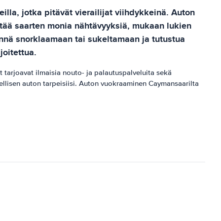
eilla, jotka pitävät vierailijat viihdykkeinä. Auton
dyntää saarten monia nähtävyyksiä, mukaan lukien
 mennä snorklaamaan tai sukeltamaan ja tutustua
joitettua.
tarjoavat ilmaisia ​​nouto- ja palautuspalveluita sekä
dellisen auton tarpeisiisi. Auton vuokraaminen Caymansaarilta