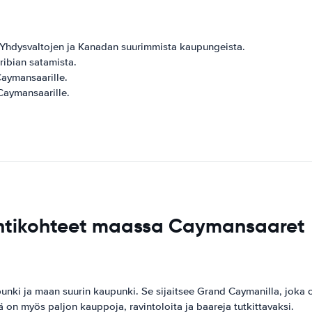
a Yhdysvaltojen ja Kanadan suurimmista kaupungeista.
aribian satamista.
 Caymansaarille.
 Caymansaarille.
yntikohteet maassa Caymansaaret
 ja maan suurin kaupunki. Se sijaitsee Grand Caymanilla, joka on
ä on myös paljon kauppoja, ravintoloita ja baareja tutkittavaksi.