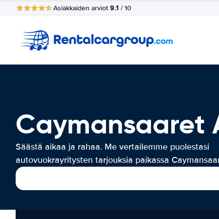
9.1
Asiakkaiden arviot
/ 10
Caymansaaret 
Säästä aikaa ja rahaa. Me vertailemme puolestasi
autovuokrayritysten tarjouksia paikassa Caymansaar