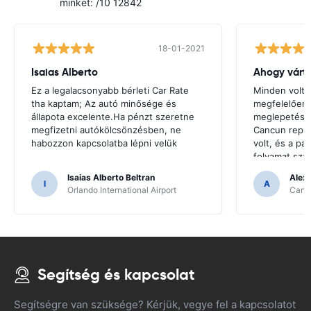
minket: /10 12842
18-01-2021
Isaias Alberto
Ahogy várt
Ez a legalacsonyabb bérleti Car Rate
Minden volt 
tha kaptam; Az autó minősége és
megfelelően
állapota excelente.Ha pénzt szeretne
meglepetés.V
megfizetni autókölcsönzésben, ne
Cancun repül
habozzon kapcsolatba lépni velük
volt, és a pa
folyamat sza
kezelték.
Isaias Alberto Beltran
Alex
I
A
Orlando International Airport
Cancu
Segítség és kapcsolat
Segítségre van szüksége? Kérjük, vegye fel a kapcsolatot