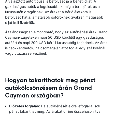
A választott autó típusa is befolyásolja a bérleti díjat. A
gazdaságos autók a legolcsóbbak, míg a terepjárók és a
luxusautók drágábbak. Az árakat a bérlő életkora is
befolyásolhatja, a fiatalabb sofőröknek gyakran magasabb
díjat kell fizetniük.
Általánosságban elmondható, hogy az autóbérlési árak Grand
Cayman-szigeteken napi 50 USD körülitől egy gazdaságos
autóért és napi 200 USD körüli luxusautóig terjednek. Az árak
is csökkenthetők, ha csomagajánlatot foglal egy szállodánál
vagy utazásszervezőnél.
Hogyan takaríthatok meg pénzt
autókölcsönzésem árán Grand
Cayman országban?
Előzetes foglalás:
Ha autóbérlését előre lefoglalja, sok
pénzt takaríthat meg. Az árakat online összehasonlítva