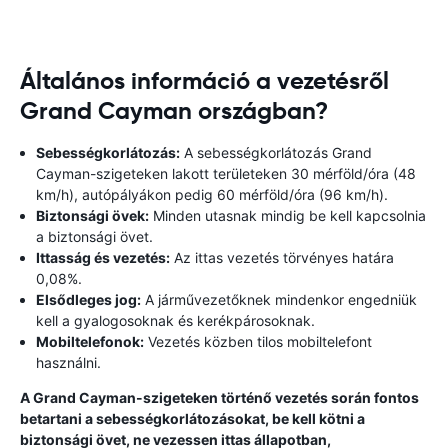
Általános információ a vezetésről
Grand Cayman országban?
Sebességkorlátozás:
A sebességkorlátozás Grand
Cayman-szigeteken lakott területeken 30 mérföld/óra (48
km/h), autópályákon pedig 60 mérföld/óra (96 km/h).
Biztonsági övek:
Minden utasnak mindig be kell kapcsolnia
a biztonsági övet.
Ittasság és vezetés:
Az ittas vezetés törvényes határa
0,08%.
Elsődleges jog:
A járművezetőknek mindenkor engedniük
kell a gyalogosoknak és kerékpárosoknak.
Mobiltelefonok:
Vezetés közben tilos mobiltelefont
használni.
A Grand Cayman-szigeteken történő vezetés során fontos
betartani a sebességkorlátozásokat, be kell kötni a
biztonsági övet, ne vezessen ittas állapotban,