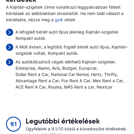
A Kajmán-szigetek címre vonatkozó leggyakrabban feltett
kérdések az alábbiakban olvashatók. Ha nem talál választ a
kérdésére, nézze meg a
gyik
oldalt.
A lefoglalt bérelt autó típus jelenleg Kajmán-szigetek
Kompakt autók.
A Múlt évben, a legtöbb foglalt bérelt autó típus, Kajmán-
szigetek voltak, Kompakt autók.
Az autókölcsönző cégek elérhető Kajmán-szigetek:
Enterprise
Alamo
Avis
Budget
Europcar
Dollar Rent a Car
National Car Rental
Hertz
Thrifty
Advantage Rent a Car
Fox Rent A Car
Mex Rent a Car
ACE Rent A Car
Routes
MÁS Rent a car
Nextcar
.
Legutóbbi értékelések
9.1
Ügyfeleink a 9.1/10 közül a következőre értékelnek