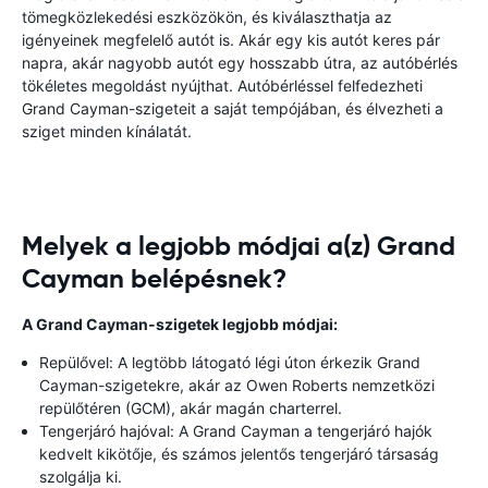
tömegközlekedési eszközökön, és kiválaszthatja az
igényeinek megfelelő autót is. Akár egy kis autót keres pár
napra, akár nagyobb autót egy hosszabb útra, az autóbérlés
tökéletes megoldást nyújthat. Autóbérléssel felfedezheti
Grand Cayman-szigeteit a saját tempójában, és élvezheti a
sziget minden kínálatát.
Melyek a legjobb módjai a(z) Grand
Cayman belépésnek?
A Grand Cayman-szigetek legjobb módjai:
Repülővel: A legtöbb látogató légi úton érkezik Grand
Cayman-szigetekre, akár az Owen Roberts nemzetközi
repülőtéren (GCM), akár magán charterrel.
Tengerjáró hajóval: A Grand Cayman a tengerjáró hajók
kedvelt kikötője, és számos jelentős tengerjáró társaság
szolgálja ki.