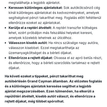
megtalálhatja a legjobb ajánlatot.
Keressen különleges ajánlatokat:
Sok autókölcsönző cég
kínál különleges ajánlatokat és kedvezményeket, amelyek
segítségével pénzt takaríthat meg. Foglalás előtt feltétlenül
ellenőrizze ezeket az ajánlatokat.
Kerülje el a reptéri átvételt:
A reptéri transzfer költséges
lehet, ezért próbáljon más felszállási helyeket keresni,
amelyek közelebb lehetnek az úticélhoz.
Válasszon kisebb autót:
Ha nincs szüksége nagy autóra,
válasszon kisebbet. Ezzel megtakaríthatja az
üzemanyagköltséget és a bérleti díjakat.
Ellenőrizze a rejtett díjakat:
Olvassa el az apró betűs részt,
és ellenőrizze, hogy a bérleti szerződés tartalmaz-e rejtett
díjakat.
Ha követi ezeket a tippeket, pénzt takaríthat meg
autóbérlésén Grand Cayman államban. Az előzetes foglalás
és a különleges ajánlatok keresése segíthet a legjobb
ajánlat megszerzésében. Ezen túlmenően, ha elkerüli a
repülőtéri átvételt, kisebb autót választ, és ellenőrizze a
rejtett díjakat, még többet spórolhat.