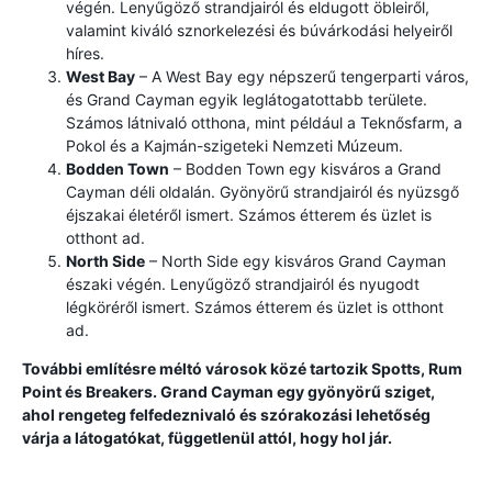
végén. Lenyűgöző strandjairól és eldugott öbleiről,
valamint kiváló sznorkelezési és búvárkodási helyeiről
híres.
West Bay
– A West Bay egy népszerű tengerparti város,
és Grand Cayman egyik leglátogatottabb területe.
Számos látnivaló otthona, mint például a Teknősfarm, a
Pokol és a Kajmán-szigeteki Nemzeti Múzeum.
Bodden Town
– Bodden Town egy kisváros a Grand
Cayman déli oldalán. Gyönyörű strandjairól és nyüzsgő
éjszakai életéről ismert. Számos étterem és üzlet is
otthont ad.
North Side
– North Side egy kisváros Grand Cayman
északi végén. Lenyűgöző strandjairól és nyugodt
légköréről ismert. Számos étterem és üzlet is otthont
ad.
További említésre méltó városok közé tartozik Spotts, Rum
Point és Breakers. Grand Cayman egy gyönyörű sziget,
ahol rengeteg felfedeznivaló és szórakozási lehetőség
várja a látogatókat, függetlenül attól, hogy hol jár.