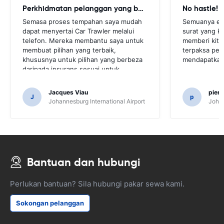
Perkhidmatan pelanggan yang baik
No hastle!
Semasa proses tempahan saya mudah
Semuanya ex
dapat menyertai Car Trawler melalui
surat yang ke
telefon. Mereka membantu saya untuk
memberi kita
membuat pilihan yang terbaik,
terpaksa perg
khususnya untuk pilihan yang berbeza
mendapatkan 
daripada insurans sesuai untuk
keperluan saya.
Jacques Viau
pier
J
p
Johannesburg International Airport
Johan
Bantuan dan hubungi
Perlukan bantuan? Sila hubungi pakar sewa kami.
Sokongan pelanggan