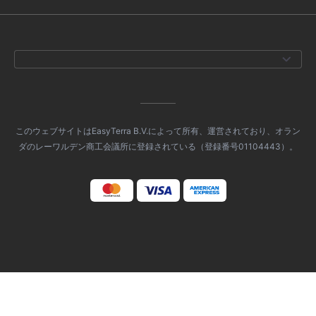
このウェブサイトはEasyTerra B.V.によって所有、運営されており、オラン
ダのレーワルデン商工会議所に登録されている（登録番号01104443）。