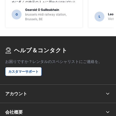
めに多くの地元の人々に尋ねなければなり
ませんでした、そして、私たちはSAT NAV
Gearoid O Suilleabhain
の機能を理解していないかも知れないかも
Leon
G
brussels midi railway station,
L
しれません。
Victor
Brussels, BE
ヘルプ＆コンタクト
お困りですか？レンタルのスペシャリストにご連絡を。
カスタマーサポート
アカウント
会社概要