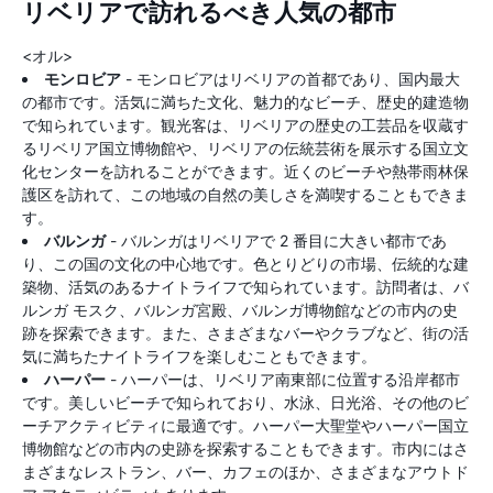
リベリアで訪れるべき人気の都市
<オル>
モンロビア
- モンロビアはリベリアの首都であり、国内最大
の都市です。活気に満ちた文化、魅力的なビーチ、歴史的建造物
で知られています。観光客は、リベリアの歴史の工芸品を収蔵す
るリベリア国立博物館や、リベリアの伝統芸術を展示する国立文
化センターを訪れることができます。近くのビーチや熱帯雨林保
護区を訪れて、この地域の自然の美しさを満喫することもできま
す。
バルンガ
- バルンガはリベリアで 2 番目に大きい都市であ
り、この国の文化の中心地です。色とりどりの市場、伝統的な建
築物、活気のあるナイトライフで知られています。訪問者は、バ
ルンガ モスク、バルンガ宮殿、バルンガ博物館などの市内の史
跡を探索できます。また、さまざまなバーやクラブなど、街の活
気に満ちたナイトライフを楽しむこともできます。
ハーパー
- ハーパーは、リベリア南東部に位置する沿岸都市
です。美しいビーチで知られており、水泳、日光浴、その他のビ
ーチアクティビティに最適です。ハーパー大聖堂やハーパー国立
博物館などの市内の史跡を探索することもできます。市内にはさ
まざまなレストラン、バー、カフェのほか、さまざまなアウトド