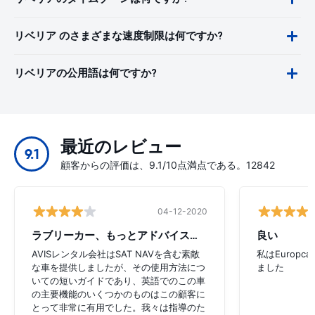
リベリア のさまざまな速度制限は何ですか?
リベリアの公用語は何ですか?
最近のレビュー
9.1
顧客からの評価は、9.1/10点満点である。12842
04-12-2020
ラブリーカー、もっとアドバイスが必要
良い
AVISレンタル会社はSAT NAVを含む素敵
私はEurop
な車を提供しましたが、その使用方法につ
ました
いての短いガイドであり、英語でのこの車
の主要機能のいくつかのものはこの顧客に
とって非常に有用でした。我々は指導のた