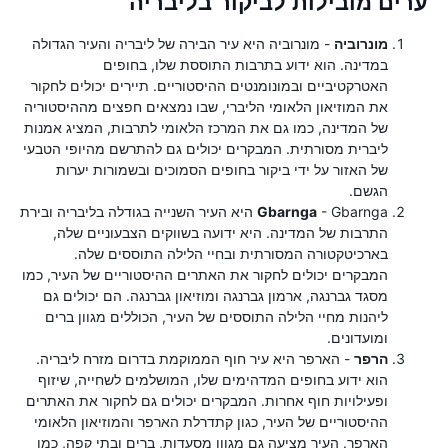
ערים מובילות לביקור בליבריה
מונרוביה
- מונרוביה היא עיר הבירה של ליבריה והעיר הגדולה
במדינה. הוא ידוע בתרבות התוססת שלו, בחופים
האטרקטיביים ובמונומנטים ההיסטוריים. תיירים יכולים לחקור
את המוזיאון הלאומי הליברי, שבו נמצאים חפצים מההיסטוריה
של המדינה, כמו גם את המרכז הלאומי לתרבות, המציג אמנות
ליברית מסורתית. המבקרים יכולים גם להתרשם מהיופי הטבעי
של האזור על ידי ביקור בחופים הסמוכים ובשמורות יערות
הגשם.
Gbarnga
- Gbarnga היא העיר השנייה בגודלה בליבריה ובירת
התרבות של המדינה. היא ידועה בשווקים הצבעוניים שלה,
בארכיטקטורה המסורתית ובחיי הלילה התוססים שלה.
המבקרים יכולים לחקור את האתרים ההיסטוריים של העיר, כמו
מסגד גברנגה, ארמון גברנגה ומוזיאון גברנגה. הם יכולים גם
ליהנות מחיי הלילה התוססים של העיר, הכוללים מגוון ברים
ומועדונים.
הרפר
- הארפר היא עיר חוף הממוקמת בדרום מזרח ליבריה.
הוא ידוע בחופים המדהימים שלו, המושלמים לשחייה, שיזוף
ופעילויות חוף אחרות. המבקרים יכולים גם לחקור את האתרים
ההיסטוריים של העיר, כגון קתדרלת הארפר והמוזיאון הלאומי
הארפר. העיר מציעה גם מגוון מסעדות, ברים ובתי קפה, כמו