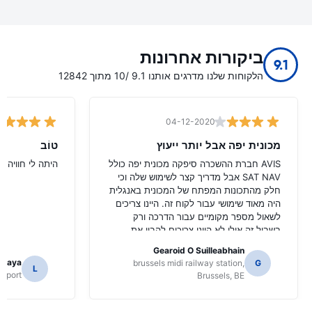
ביקורות אחרונות
9.1
הלקוחות שלנו מדרגים אותנו 9.1 /10 מתוך 12842
04-12-2020
מכונית יפה אבל יותר ייעוץ
טוֹב
AVIS חברת ההשכרה סיפקה מכונית יפה כולל
היתה לי חוויה ט
SAT NAV אבל מדריך קצר לשימוש שלה וכי
חלק מהתכונות המפתח של המכונית באנגלית
היה מאוד שימושי עבור לקוח זה. היינו צריכים
לשאול מספר מקומיים עבור הדרכה ורק
בשביל זה אולי לא היינו צריכים להבין את
הפונקציות של NAV SAT.
Gearoid O Suilleabhain
amaya
brussels midi railway station,
G
L
Airport
Brussels, BE