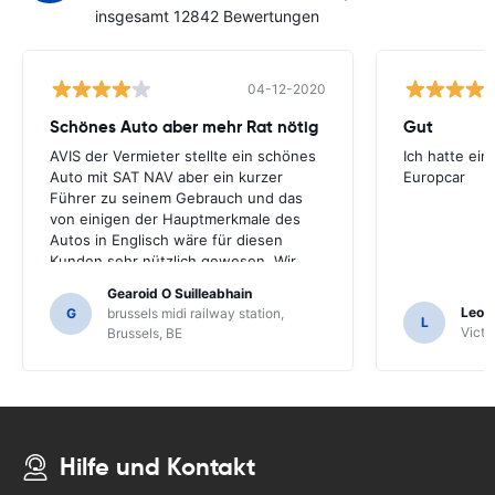
insgesamt 12842 Bewertungen
04-12-2020
Schönes Auto aber mehr Rat nötig
Gut
AVIS der Vermieter stellte ein schönes
Ich hatte ein
Auto mit SAT NAV aber ein kurzer
Europcar
Führer zu seinem Gebrauch und das
von einigen der Hauptmerkmale des
Autos in Englisch wäre für diesen
Kunden sehr nützlich gewesen. Wir
mussten eine Reihe von Einheimischen
Gearoid O Suilleabhain
zur Führung fragen und nur dafür
Leon
G
brussels midi railway station,
L
hätten wir die Funktionen des SAT NAV
Victor
Brussels, BE
nicht herausgefunden.
Hilfe und Kontakt