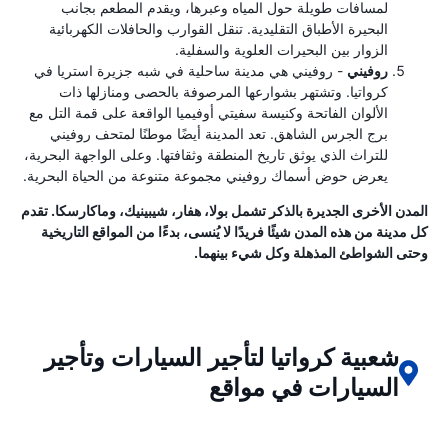
لمسافات طويلة حول المياه وعبرها، ويقدم المطعم بجانب
البحيرة الأطباق التقليدية. تنقل القوارب والحافلات الكهربائية
الزوار بين البحيرات العلوية والسفلية.
روفيني
- روفيني هي مدينة ساحلية في شبه جزيرة استريا في
كرواتيا. وتشتهر بشوارعها المرصوفة بالحصى ومنازلها ذات
الألوان الفاتحة وكنيسة سفيتي أوفيميا الواقعة على قمة التل مع
برج الجرس الشاهق. تعد المدينة أيضًا موطنًا لمتحف روفيني
للتراث الذي يوثق تاريخ المنطقة وثقافتها. وعلى الواجهة البحرية،
يعرض حوض أسماك روفيني مجموعة متنوعة من الحياة البحرية.
المدن الأخرى الجديرة بالذكر تشمل بولا، هفار، شيبينيك، وماكارسكا. تقدم
كل مدينة من هذه المدن شيئًا فريدًا لا يُنسى، بدءًا من المواقع التاريخية
وحتى الشواطئ المذهلة وكل شيء بينهما.
شعبية كرواتيا لتأجير السيارات وتأجير
السيارات في مواقع