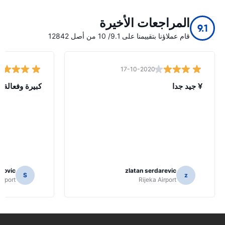
المراجعات الأخيرة
9.1
قام عملاؤنا بتقييمنا على 9.1/ 10 من أصل 12842
17-10-2020
¥ جيد جدا
كبيرة وفعالة
kovic
zlatan serdarevic
S
z
Airport
Rijeka Airport