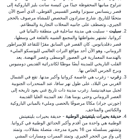
تتراوح مبانيها المحفوظة جيدًا من كنيسة سانت بليز الباروكية إلى
قصر رينسانس سبونزا وقصر القسيس القوطي، الذي أصبح الآن
متحفًا للتاريخ. شارع سترادون المخصص للمشاة مرصوف بالحجر
الجيري، وتصطف على جانبيه المحلات التجارية والمطاعم.
سبليت
- سبليت هي مدينة ساحلية في منطقة دالماتيا في
كرواتيا، تشتهر بشواطئها والمجمع الشبيه بالقلعة في وسطها،
قصر دقلديانوس. كان القصر في السابق مقرًا للتقاعد للإمبراطور
الروماني، وهو الآن أحد مواقع التراث العالمي لليونسكو المليء
بالهندسة المعمارية في العصور الوسطى وعصر النهضة. يعد
القلب التاريخي للمدينة أيضًا موطنًا لكاتدرائية القديس دومنيوس
وبرج الجرس الخاص بها.
زغرب
- زغرب هي عاصمة كرواتيا وأكبر مدنها. تقع في الشمال
الغربي من البلاد، على طول نهر سافا، عند المنحدرات الجنوبية
لجبل ميدفيدنيتسا. زغرب مدينة ذات تاريخ غني يعود تاريخه إلى
العصر الروماني وحتى يومنا هذا. تعد المدينة العليا القديمة
(جورني جراد) مكانًا مرصوفًا بالحصى ومليء بالمباني الباروكية
والكنائس والمتاحف.
حديقة بحيرات بليتفيتش الوطنية
- حديقة بحيرات بليتفيتش
الوطنية هي واحدة من أقدم وأكبر الحدائق الوطنية في كرواتيا.
وتشتهر بسلسلة من 16 بحيرة مدرجة، متصلة بشلالات، وتمتد
إلى وادٍ من الحجر الجيري. وتمتد الممرات ومسارات المشي