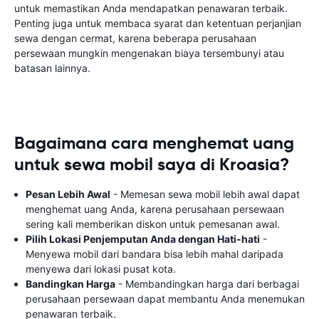
untuk memastikan Anda mendapatkan penawaran terbaik.
Penting juga untuk membaca syarat dan ketentuan perjanjian
sewa dengan cermat, karena beberapa perusahaan
persewaan mungkin mengenakan biaya tersembunyi atau
batasan lainnya.
Bagaimana cara menghemat uang
untuk sewa mobil saya di Kroasia?
Pesan Lebih Awal
- Memesan sewa mobil lebih awal dapat
menghemat uang Anda, karena perusahaan persewaan
sering kali memberikan diskon untuk pemesanan awal.
Pilih Lokasi Penjemputan Anda dengan Hati-hati
-
Menyewa mobil dari bandara bisa lebih mahal daripada
menyewa dari lokasi pusat kota.
Bandingkan Harga
- Membandingkan harga dari berbagai
perusahaan persewaan dapat membantu Anda menemukan
penawaran terbaik.