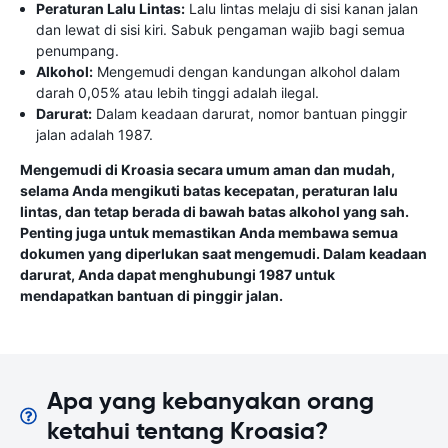
Peraturan Lalu Lintas:
Lalu lintas melaju di sisi kanan jalan
dan lewat di sisi kiri. Sabuk pengaman wajib bagi semua
penumpang.
Alkohol:
Mengemudi dengan kandungan alkohol dalam
darah 0,05% atau lebih tinggi adalah ilegal.
Darurat:
Dalam keadaan darurat, nomor bantuan pinggir
jalan adalah 1987.
Mengemudi di Kroasia secara umum aman dan mudah,
selama Anda mengikuti batas kecepatan, peraturan lalu
lintas, dan tetap berada di bawah batas alkohol yang sah.
Penting juga untuk memastikan Anda membawa semua
dokumen yang diperlukan saat mengemudi. Dalam keadaan
darurat, Anda dapat menghubungi 1987 untuk
mendapatkan bantuan di pinggir jalan.
Apa yang kebanyakan orang
ketahui tentang Kroasia?