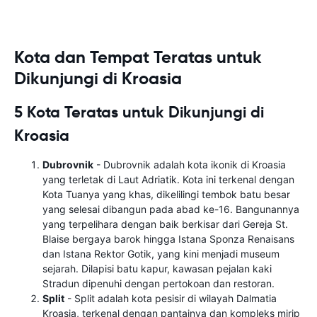
Kota dan Tempat Teratas untuk
Dikunjungi di Kroasia
5 Kota Teratas untuk Dikunjungi di
Kroasia
Dubrovnik
- Dubrovnik adalah kota ikonik di Kroasia
yang terletak di Laut Adriatik. Kota ini terkenal dengan
Kota Tuanya yang khas, dikelilingi tembok batu besar
yang selesai dibangun pada abad ke-16. Bangunannya
yang terpelihara dengan baik berkisar dari Gereja St.
Blaise bergaya barok hingga Istana Sponza Renaisans
dan Istana Rektor Gotik, yang kini menjadi museum
sejarah. Dilapisi batu kapur, kawasan pejalan kaki
Stradun dipenuhi dengan pertokoan dan restoran.
Split
- Split adalah kota pesisir di wilayah Dalmatia
Kroasia, terkenal dengan pantainya dan kompleks mirip