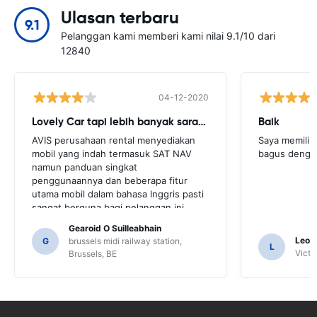
Ulasan terbaru
9.1
Pelanggan kami memberi kami nilai 9.1/10 dari
12840
04-12-2020
Lovely Car tapi lebih banyak saran yang dibutuhkan
Baik
AVIS perusahaan rental menyediakan
Saya memilik
mobil yang indah termasuk SAT NAV
bagus denga
namun panduan singkat
penggunaannya dan beberapa fitur
utama mobil dalam bahasa Inggris pasti
sangat berguna bagi pelanggan ini.
Kami harus meminta sejumlah
Gearoid O Suilleabhain
penduduk setempat untuk
Leon
G
brussels midi railway station,
L
mendapatkan panduan dan hanya untuk
Victor
Brussels, BE
itu kami mungkin tidak mengetahui
fungsi SAT NAV.