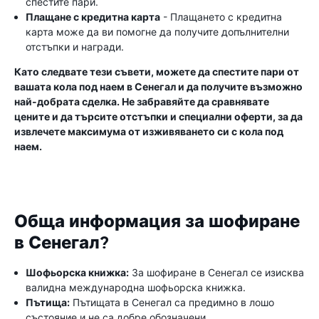
спестите пари.
Плащане с кредитна карта
- Плащането с кредитна
карта може да ви помогне да получите допълнителни
отстъпки и награди.
Като следвате тези съвети, можете да спестите пари от
вашата кола под наем в Сенегал и да получите възможно
най-добрата сделка. Не забравяйте да сравнявате
цените и да търсите отстъпки и специални оферти, за да
извлечете максимума от изживяването си с кола под
наем.
Обща информация за шофиране
в Сенегал?
Шофьорска книжка:
За шофиране в Сенегал се изисква
валидна международна шофьорска книжка.
Пътища:
Пътищата в Сенегал са предимно в лошо
състояние и не са добре обозначени.