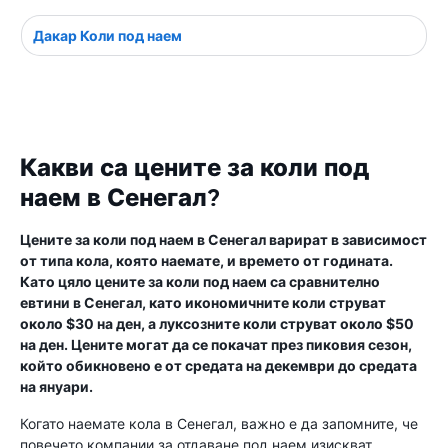
Дакар Коли под наем
Какви са цените за коли под
наем в Сенегал?
Цените за коли под наем в Сенегал варират в зависимост
от типа кола, която наемате, и времето от годината.
Като цяло цените за коли под наем са сравнително
евтини в Сенегал, като икономичните коли струват
около $30 на ден, а луксозните коли струват около $50
на ден. Цените могат да се покачат през пиковия сезон,
който обикновено е от средата на декември до средата
на януари.
Когато наемате кола в Сенегал, важно е да запомните, че
повечето компании за отдаване под наем изискват