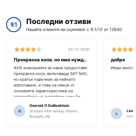
Последни отзиви
9.1
Нашите клиенти ни оценяват с 9.1/10 от 12840
04-12-2020
Прекрасна кола, но има нужда от повече
добре
AVIS компанията за наем предоставя
Имах много 
прекрасна кола, включваща SAT NAV,
но кратък наръчник за нейното
използване, а това на някои от
основните характеристики на
автомобила на английски език би
било много полезно за този клиент.
Gearoid O Suilleabhain
Трябваше да попитаме няколко
Leon
G
brussels midi railway station,
L
местни жители за ориентиране и
Victor
Brussels, BE
само за това, че може би не сме
разбрали функциите на SAT NAV.