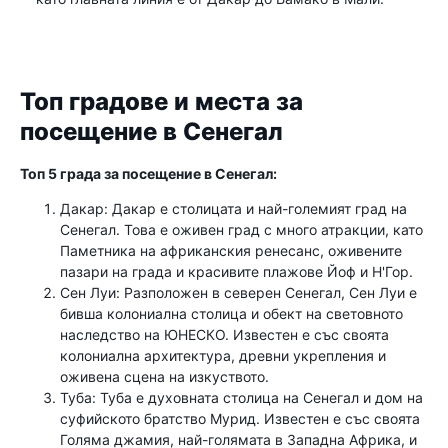
Топ градове и места за
посещение в Сенегал
Топ 5 града за посещение в Сенегал:
Дакар: Дакар е столицата и най-големият град на
Сенегал. Това е оживен град с много атракции, като
Паметника на африканския ренесанс, оживените
пазари на града и красивите плажове Йоф и Н'Гор.
Сен Луи: Разположен в северен Сенегал, Сен Луи е
бивша колониална столица и обект на световното
наследство на ЮНЕСКО. Известен е със своята
колониална архитектура, древни укрепления и
оживена сцена на изкуството.
Туба: Туба е духовната столица на Сенегал и дом на
суфийското братство Мурид. Известен е със своята
Голяма джамия, най-голямата в Западна Африка, и