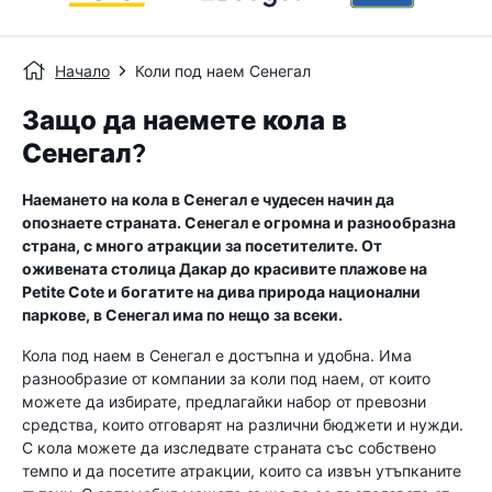
Начало
Коли под наем Сенегал
Защо да наемете кола в
Сенегал?
Наемането на кола в Сенегал е чудесен начин да
опознаете страната. Сенегал е огромна и разнообразна
страна, с много атракции за посетителите. От
оживената столица Дакар до красивите плажове на
Petite Cote и богатите на дива природа национални
паркове, в Сенегал има по нещо за всеки.
Кола под наем в Сенегал е достъпна и удобна. Има
разнообразие от компании за коли под наем, от които
можете да избирате, предлагайки набор от превозни
средства, които отговарят на различни бюджети и нужди.
С кола можете да изследвате страната със собствено
темпо и да посетите атракции, които са извън утъпканите