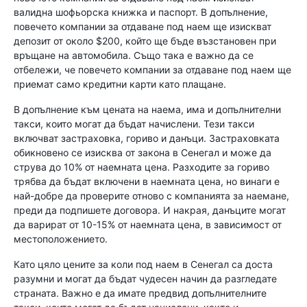
валидна шофьорска книжка и паспорт. В допълнение,
повечето компании за отдаване под наем ще изискват
депозит от около $200, който ще бъде възстановен при
връщане на автомобила. Също така е важно да се
отбележи, че повечето компании за отдаване под наем ще
приемат само кредитни карти като плащане.
В допълнение към цената на наема, има и допълнителни
такси, които могат да бъдат начислени. Тези такси
включват застраховка, гориво и данъци. Застраховката
обикновено се изисква от закона в Сенегал и може да
струва до 10% от наемната цена. Разходите за гориво
трябва да бъдат включени в наемната цена, но винаги е
най-добре да проверите отново с компанията за наемане,
преди да подпишете договора. И накрая, данъците могат
да варират от 10-15% от наемната цена, в зависимост от
местоположението.
Като цяло цените за коли под наем в Сенегал са доста
разумни и могат да бъдат чудесен начин да разгледате
страната. Важно е да имате предвид допълнителните