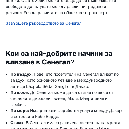
пътеки. С автомобил можете също да се възползвате от
свободата да пътувате между различни градове и
региони, без да разчитате на обществен транспорт.
Завършете ръководството за Сенегал
Кои са най-добрите начини за
влизане в Сенегал?
По въздух:
Повечето посетители на Сенегал влизат по
въздух, като основното летище е международното
летище Léopold Sédar Senghor в Дакар.
По шосе:
До Сенегал може да се стигне по шосе от
съседните държави Гвинея, Мали, Мавритания и
Гамбия.
По море:
Има редовни фериботни услуги между Дакар
и островите Кабо Верде.
С влак:
В Сенегал има ограничена железопътна мрежа,
като главната линия е от Дакар до Бамако в Мали.