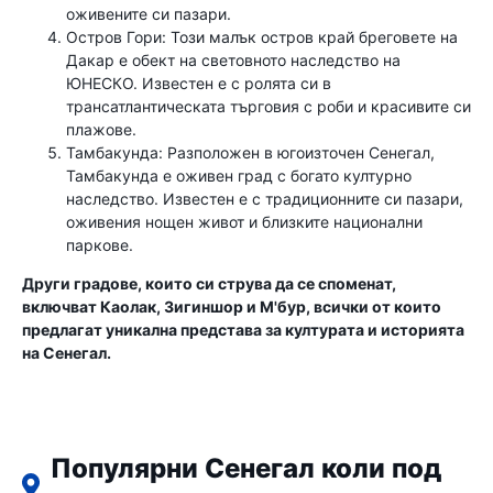
оживените си пазари.
Остров Гори: Този малък остров край бреговете на
Дакар е обект на световното наследство на
ЮНЕСКО. Известен е с ролята си в
трансатлантическата търговия с роби и красивите си
плажове.
Тамбакунда: Разположен в югоизточен Сенегал,
Тамбакунда е оживен град с богато културно
наследство. Известен е с традиционните си пазари,
оживения нощен живот и близките национални
паркове.
Други градове, които си струва да се споменат,
включват Каолак, Зигиншор и М'бур, всички от които
предлагат уникална представа за културата и историята
на Сенегал.
Популярни Сенегал коли под