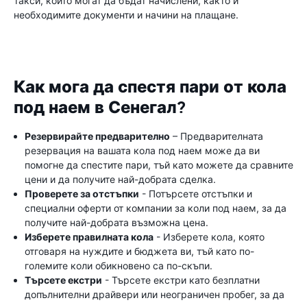
такси, които могат да бъдат начислени, както и
необходимите документи и начини на плащане.
Как мога да спестя пари от кола
под наем в Сенегал?
Резервирайте предварително
– Предварителната
резервация на вашата кола под наем може да ви
помогне да спестите пари, тъй като можете да сравните
цени и да получите най-добрата сделка.
Проверете за отстъпки
- Потърсете отстъпки и
специални оферти от компании за коли под наем, за да
получите най-добрата възможна цена.
Изберете правилната кола
- Изберете кола, която
отговаря на нуждите и бюджета ви, тъй като по-
големите коли обикновено са по-скъпи.
Търсете екстри
- Търсете екстри като безплатни
допълнителни драйвери или неограничен пробег, за да