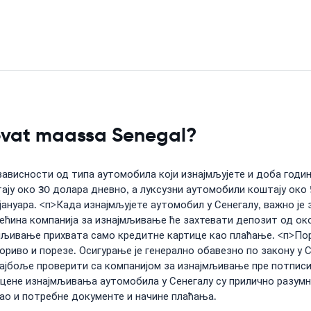
 ovat maassa Senegal?
зависности од типа аутомобила који изнајмљујете и доба годи
тају око 30 долара дневно, а луксузни аутомобили коштају ок
 јануара. <п>Када изнајмљујете аутомобил у Сенегалу, важно ј
ећина компанија за изнајмљивање ће захтевати депозит од око 
ајмљивање прихвата само кредитне картице као плаћање. <п>П
 гориво и порезе. Осигурање је генерално обавезно по закону у
 најбоље проверити са компанијом за изнајмљивање пре потписив
у, цене изнајмљивања аутомобила у Сенегалу су прилично разум
као и потребне документе и начине плаћања.