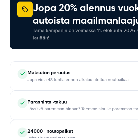
Jopa 20% alennus vuo
autoista maailmanlaaju
Tämä kampanja on voimassa 11. elokuuta 2026 as
tänään!
Maksuton
peruutus
Jopa vielä 48 tuntia ennen aikataulutettua noutoaikaa
Parashinta -takuu
Löysitkö paremman hinnan? Teemme sinulle paremman tar
24000+
noutopaikat