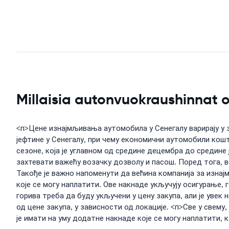
Millaisia autonvuokraushinnat
<п>Цене изнајмљивања аутомобила у Сенегалу варирају у 
јефтине у Сенегалу, при чему економични аутомобили кош
сезоне, која је углавном од средине децембра до средине
захтевати важећу возачку дозволу и пасош. Поред тога, в
Такође је важно напоменути да већина компанија за изн
које се могу наплатити. Ове накнаде укључују осигурање,
горива треба да буду укључени у цену закупа, али је увек
од цене закупа, у зависности од локације. <п>Све у свем
је имати на уму додатне накнаде које се могу наплатити, 