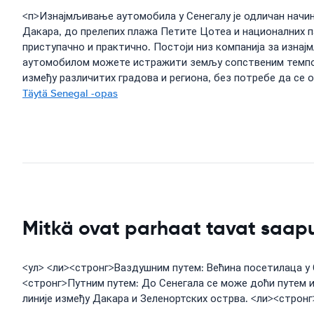
<п>Изнајмљивање аутомобила у Сенегалу је одличан начин
Дакара, до прелепих плажа Петите Цотеа и националних 
приступачно и практично. Постоји низ компанија за изна
аутомобилом можете истражити земљу сопственим темпом 
између различитих градова и региона, без потребе да се о
Täytä Senegal -opas
Mitkä ovat parhaat tavat saa
<ул> <ли><стронг>Ваздушним путем: Већина посетилаца у 
<стронг>Путним путем: До Сенегала се може доћи путем и
линије између Дакара и Зеленортских острва. <ли><стронг