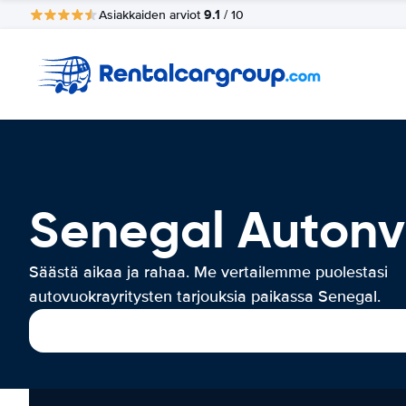
9.1
Asiakkaiden arviot
/ 10
Senegal Autonv
Säästä aikaa ja rahaa. Me vertailemme puolestasi
autovuokrayritysten tarjouksia paikassa Senegal.