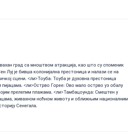
живахан град са мноштвом атракција, као што су споменик
ен Луј је бивша колонијална престоница и налази се на
ичкој сцени. <ли>Тоуба: Тоуба је духовна престоница
им пијацама. <ли>Острво Горее: Ово мало острво уз обалу
својим прелепим плажама. <ли>Тамбацоунда: Смештен у
ијацама, живахном ноћном животу и оближњим националним
сторију Сенегала.