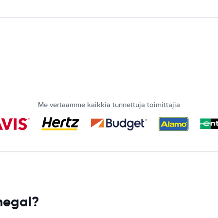
Me vertaamme kaikkia tunnettuja toimittajia
negal?