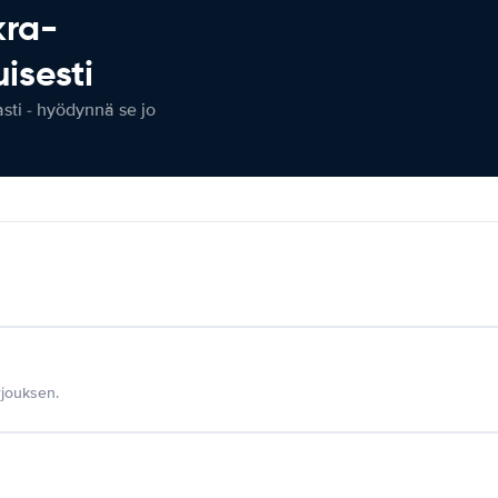
kra-
isesti
ti - hyödynnä se jo
jouksen.