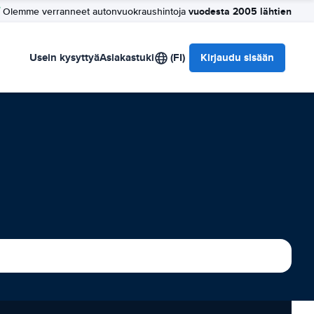
vuodesta 2005 lähtien
Olemme verranneet autonvuokraushintoja
Usein kysyttyä
Asiakastuki
(FI)
Kirjaudu sisään