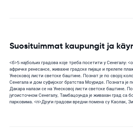
Suosituimmat kaupungit ja käy
<б>5 најбољих градова које треба посетити у Сенегалу: <о
афричке ренесансе, живахне градске пијаце и прелепе плаж
Унесковој листи светске баштине. Познат је по својој ко
Сенегала и дом суфијског братства Моуриде. Позната је по
Дакара налази се на Унесковој листи светске баштине. По
југоисточном Сенегалу, Тамбацоунда је живахан град са
парковима. <п>Други градови вредни помена су Каолак, Зиги