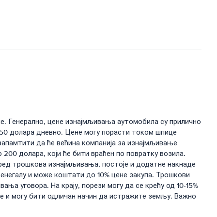
не. Генерално, цене изнајмљивања аутомобила су прилично
о 50 долара дневно. Цене могу порасти током шпице
е запамтити да ће већина компанија за изнајмљивање
200 долара, који ће бити враћен по повратку возила.
оред трошкова изнајмљивања, постоје и додатне накнаде
 Сенегалу и може коштати до 10% цене закупа. Трошкови
ања уговора. На крају, порези могу да се крећу од 10-15%
не и могу бити одличан начин да истражите земљу. Важно