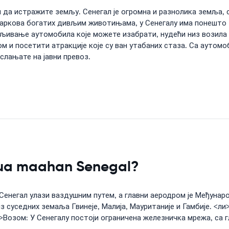
 да истражите земљу. Сенегал је огромна и разнолика земља, 
паркова богатих дивљим животињама, у Сенегалу има понешто 
јмљивање аутомобила које можете изабрати, нудећи низ возила 
и посетити атракције које су ван утабаних стаза. Са аутом
слањате на јавни превоз.
pua maahan Senegal?
Сенегал улази ваздушним путем, а главни аеродром је Међунар
з суседних земаља Гвинеје, Малија, Мауританије и Гамбије. <л
>Возом: У Сенегалу постоји ограничена железничка мрежа, са г