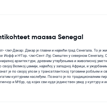
ntikohteet maassa Senegal
л> <ли>Дакар: Дакар је главни и највећи град Сенегала. То је 
е Иофф и Н'Гор. <ли>Сент-Луј: Смештен у северном Сенегалу, С
лонијалној архитектури, древним утврђењима и живописној уметн
 својој Великој џамији, највећој у западној Африци, и ужурбан
знат је по својој улози у трансатлантској трговини робљем и 
 богатим културним наслеђем. Познато је по традиционалним п
нчор и М'бур, од којих сви нуде јединствен увид у културу и и