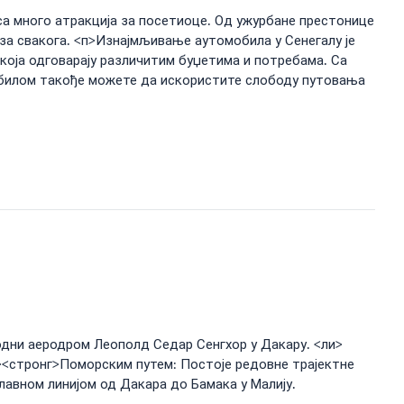
са много атракција за посетиоце. Од ужурбане престонице
за свакога. <п>Изнајмљивање аутомобила у Сенегалу је
која одговарају различитим буџетима и потребама. Са
обилом такође можете да искористите слободу путовања
одни аеродром Леополд Седар Сенгхор у Дакару. <ли>
и><стронг>Поморским путем: Постоје редовне трајектне
лавном линијом од Дакара до Бамака у Малију.