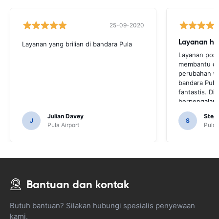
25-09-2020
Layanan yang brilian di bandara Pula
Layanan posti
membantu de
perubahan wa
bandara Pula 
fantastis. Di
berpengalama
kasih.
Julian Davey
Step
J
S
Pula Airport
Pula 
Bantuan dan kontak
Butuh bantuan? Silakan hubungi spesialis penyewaan
kami.