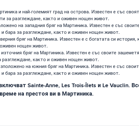
тиника и най-големият град на острова. Известен е със своят
нти за разглеждане, както и оживен нощен живот.
положено на западния бряг на Мартиника. Известен е със свои
 и бара за разглеждане, както и оживен нощен живот.
еверния бряг на Мартиника. Известен е с богатата си история,
и оживен нощен живот.
на източния бряг на Мартиника. Известен е със своите зашемет
а разглеждане, както и оживен нощен живот.
разположено на южния бряг на Мартиника. Известен е със свои
 и бара за разглеждане, както и оживен нощен живот.
лючват Sainte-Anne, Les Trois-Îlets и Le Vauclin.
време на престоя ви в Мартиника.