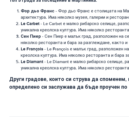
Топ 5 града за посещение в Мартиника:
Фор дьо Франс
- Фор дьо Франс е столицата на Мар
архитектура. Има няколко музея, галерии и рестора
Le Carbet
- Le Carbet е малко рибарско селище, раз
уникална креолска култура. Има няколко ресторанта
Сен Пиер
- Сен Пиер е малък град, разположен на с
няколко ресторанта и бара за разглеждане, както 
Le François
- Le François е малък град, разположен 
креолска култура. Има няколко ресторанта и бара з
Le Diamant
- Le Diamant е малко рибарско селище, 
уникална креолска култура. Има няколко ресторанта
Други градове, които си струва да споменем, вк
определено си заслужава да бъде проучен по 