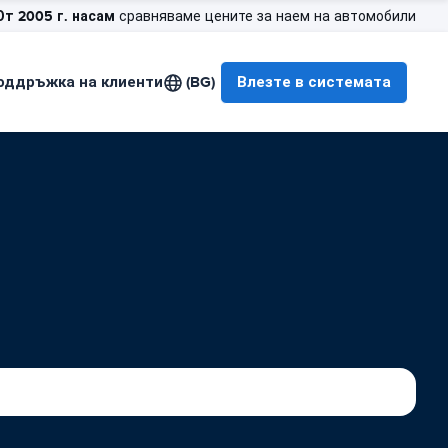
От 2005 г. насам
сравняваме цените за наем на автомобили
оддръжка на клиенти
(BG)
Влезте в системата