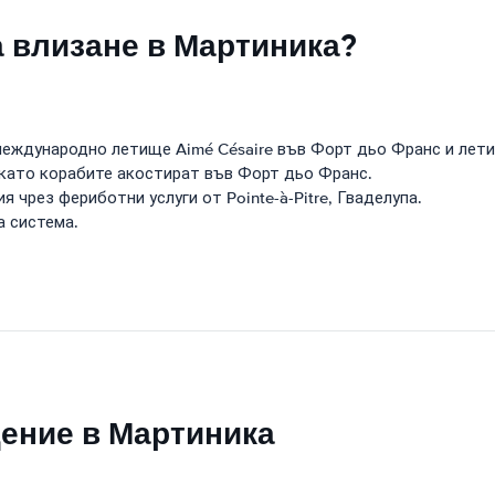
а влизане в Мартиника?
еждународно летище Aimé Césaire във Форт дьо Франс и летищ
 като корабите акостират във Форт дьо Франс.
 чрез фериботни услуги от Pointe-à-Pitre, Гваделупа.
а система.
щение в Мартиника