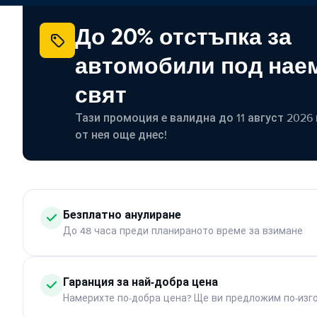
До 20% отстъпка за
автомобили под наем
свят
Тази промоция е валидна до 11 август 2026 г
от нея още днес!
Безплатно анулиране
До 48 часа преди планираното време за взимане
Гаранция за най-добра цена
Намерихте по-добра цена? Ще ви предложим по-изг