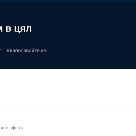
 в цял
. - възползвайте се
одна оферта.