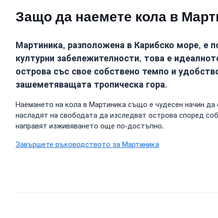
Защо да наемете кола в Март
Мартиника, разположена в Карибско море, е 
културни забележителности, това е идеалнот
острова със свое собствено темпо и удобство
зашеметяващата тропическа гора.
Наемането на кола в Мартиника също е чудесен начин да 
насладят на свободата да изследват острова според собс
направят изживяването още по-достъпно.
Завършете ръководството за Мартиника