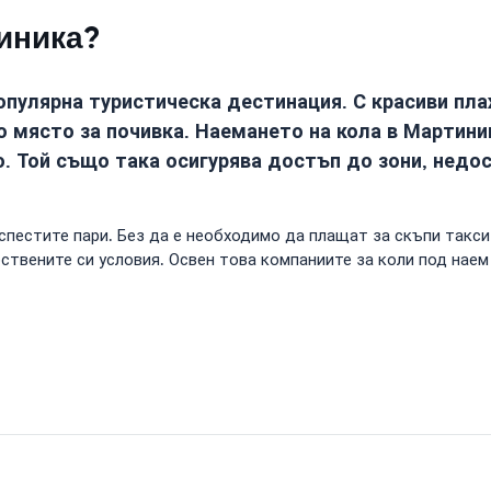
иника?
популярна туристическа дестинация. С красиви п
о място за почивка. Наемането на кола в Мартини
. Той също така осигурява достъп до зони, недо
спестите пари. Без да е необходимо да плащат за скъпи такс
твените си условия. Освен това компаниите за коли под наем