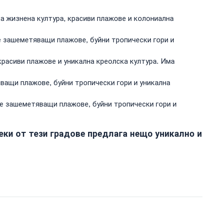
а жизнена култура, красиви плажове и колониална
те зашеметяващи плажове, буйни тропически гори и
 красиви плажове и уникална креолска култура. Има
яващи плажове, буйни тропически гори и уникална
те зашеметяващи плажове, буйни тропически гори и
 Всеки от тези градове предлага нещо уникално и