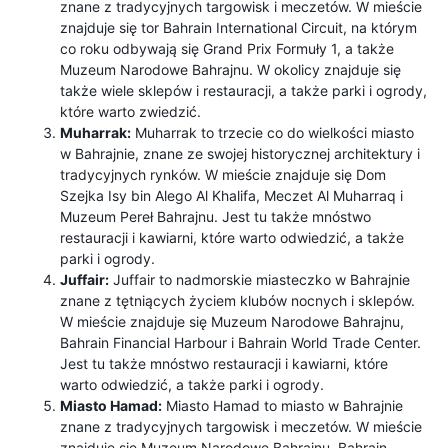
znane z tradycyjnych targowisk i meczetów. W mieście
znajduje się tor Bahrain International Circuit, na którym
co roku odbywają się Grand Prix Formuły 1, a także
Muzeum Narodowe Bahrajnu. W okolicy znajduje się
także wiele sklepów i restauracji, a także parki i ogrody,
które warto zwiedzić.
Muharrak:
Muharrak to trzecie co do wielkości miasto
w Bahrajnie, znane ze swojej historycznej architektury i
tradycyjnych rynków. W mieście znajduje się Dom
Szejka Isy bin Alego Al Khalifa, Meczet Al Muharraq i
Muzeum Pereł Bahrajnu. Jest tu także mnóstwo
restauracji i kawiarni, które warto odwiedzić, a także
parki i ogrody.
Juffair:
Juffair to nadmorskie miasteczko w Bahrajnie
znane z tętniących życiem klubów nocnych i sklepów.
W mieście znajduje się Muzeum Narodowe Bahrajnu,
Bahrain Financial Harbour i Bahrain World Trade Center.
Jest tu także mnóstwo restauracji i kawiarni, które
warto odwiedzić, a także parki i ogrody.
Miasto Hamad:
Miasto Hamad to miasto w Bahrajnie
znane z tradycyjnych targowisk i meczetów. W mieście
znajduje się Muzeum Narodowe Bahrajnu, Bahrain