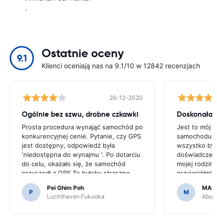
.
Ostatnie oceny
9.1
Klienci oceniają nas na 9.1/10 w 12842 recenzjach
26-12-2020
Ogólnie bez szwu, drobne czkawki
Doskonała 
Prosta procedura wynająć samochód po
Jest to mój 
konkurencyjnej cenie. Pytanie, czy GPS
samochodu pr
jest dostępny, odpowiedź była
wszystko by
'niedostępna do wynajmu '. Po dotarciu
doświadczenie
do celu, okazało się, że samochód
mojej rodziny
przyszedł z GPS.To byłoby straszne,
przyjaciółmi 
gdybyśmy zdecydowali się na zakup
jest niedrogi 
Pei Ghim Poh
MAI
GPS, ponieważ trzeba było poruszać po
P
M
Luchthaven Fukuoka
Abu D
japońskich drogach.