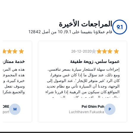
المراجعات الأخيرة
9.1
قام عملاؤنا بتقييمنا على 9.1/ 10 من أصل 12842
26-12-2020
عموما سلس، زوبعة طفيفة
خدمة ممتازة
إجراءات سهلة لاستئجار سيارة بسعر تنافسي.
هذه هي المرة ال
ومع ذلك، عند سؤال ما إذا كان غس متوفرا،
هذه المجموعة و
كان الرد 'غير متوفر للإيجار '. عند الوصول إلى
خبرة كبيرة، وأو
الوجهة، وجدنا أن السيارة تأتي مع نظام تحديد
وسوف تفعل الش
المواقع.كان سيكون من الرهيبة إذا قررنا شراء
والجميع.شكرا لج
نظام تحديد المواقع حيث كان من الضروري
للتنقل الطرق اليابانية.
AORE
Pei Ghim Poh
M
P
irport
Luchthaven Fukuoka