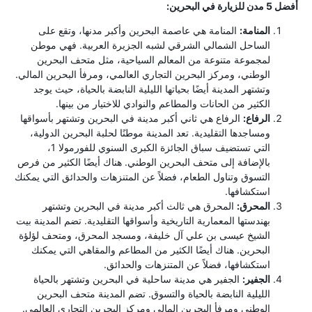
أفضل 5 مدن للزيارة في البحرين:
المنامة:
المنامة هي عاصمة البحرين وأكبر مدنها، وتقع على
الساحل الشمالي الشرقي لشبه الجزيرة العربية. فهي موطن
لمجموعة متنوعة من المعالم السياحية، مثل متحف البحرين
الوطني، ومركز البحرين التجاري العالمي، ومرفأ البحرين المالي.
وتشتهر المدينة أيضًا بحياتها الليلية النابضة بالحياة، حيث يوجد
الكثير من الحانات والمطاعم والنوادي للاختيار من بينها.
الرفاع:
الرفاع هي ثاني أكبر مدينة في البحرين وتشتهر بأسواقها
ومساجدها التقليدية. تعد المدينة موطنًا لحلبة البحرين الدولية،
التي تستضيف سباق الجائزة الكبرى السنوي للفورمولا 1،
بالإضافة إلى متحف البحرين الوطني. هناك أيضًا الكثير من فرص
التسوق وتناول الطعام، فضلاً عن المتنزهات والحدائق التي يمكنك
استكشافها.
المحرق:
المحرق هي ثالث أكبر مدينة في البحرين وتشتهر
بهندستها المعمارية التاريخية وأسواقها التقليدية. تضم المدينة بيت
الشيخ عيسى بن علي آل خليفة، ومسجد المحرق، ومتحف لؤلؤة
البحرين. هناك أيضًا الكثير من المطاعم والمقاهي التي يمكنك
استكشافها، فضلاً عن المتنزهات والحدائق.
الجفير:
الجفير هي مدينة ساحلية في البحرين وتشتهر بالحياة
الليلية النابضة بالحياة والتسوق. تضم المدينة متحف البحرين
الوطني ومرفأ البحرين المالي ومركز البحرين التجاري العالمي.