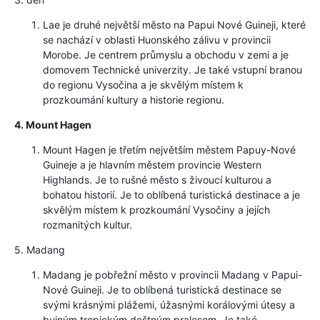
Lae je druhé největší město na Papui Nové Guineji, které
se nachází v oblasti Huonského zálivu v provincii
Morobe. Je centrem průmyslu a obchodu v zemi a je
domovem Technické univerzity. Je také vstupní branou
do regionu Vysočina a je skvělým místem k
prozkoumání kultury a historie regionu.
4. Mount Hagen
Mount Hagen je třetím největším městem Papuy-Nové
Guineje a je hlavním městem provincie Western
Highlands. Je to rušné město s živoucí kulturou a
bohatou historií. Je to oblíbená turistická destinace a je
skvělým místem k prozkoumání Vysočiny a jejích
rozmanitých kultur.
5. Madang
Madang je pobřežní město v provincii Madang v Papui-
Nové Guineji. Je to oblíbená turistická destinace se
svými krásnými plážemi, úžasnými korálovými útesy a
bujným tropickým deštným pralesem. Je také