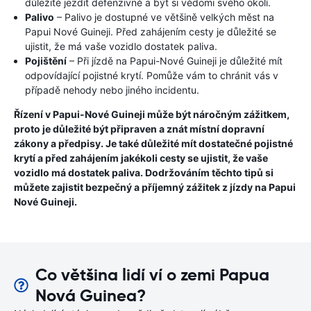
důležité jezdit defenzivně a být si vědomi svého okolí.
Palivo
– Palivo je dostupné ve většině velkých měst na
Papui Nové Guineji. Před zahájením cesty je důležité se
ujistit, že má vaše vozidlo dostatek paliva.
Pojištění
– Při jízdě na Papui-Nové Guineji je důležité mít
odpovídající pojistné krytí. Pomůže vám to chránit vás v
případě nehody nebo jiného incidentu.
Řízení v Papui-Nové Guineji může být náročným zážitkem,
proto je důležité být připraven a znát místní dopravní
zákony a předpisy. Je také důležité mít dostatečné pojistné
krytí a před zahájením jakékoli cesty se ujistit, že vaše
vozidlo má dostatek paliva. Dodržováním těchto tipů si
můžete zajistit bezpečný a příjemný zážitek z jízdy na Papui
Nové Guineji.
Co většina lidí ví o zemi Papua
Nová Guinea?