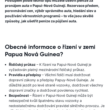
Postupem podle těchto tipů můžete ušetřit peníze za
pronájem auta v Papui-Nové Guineji. Rezervace předem,
porovnávání cen, výběr správného auta, hledání slev a
používání věrnostních programů – to vše jsou skvělé
způsoby, jak ušetřit peníze za půjčení auta.
Obecné informace o řízení v zemi
Papua Nová Guinea?
Řidičský průkaz
– K řízení na Papui-Nové Guineji je
vyžadován platný mezinárodní řidičský průkaz.
Pravidla a předpisy
– Všichni řidiči musí dodržovat
dopravní zákony a předpisy Papuy-Nové Guineje. Je
důležité jezdit po levé straně vozovky, dodržovat všechny
dopravní značky a dodržovat povolenou rychlost.
Bezpečnost
– Řízení v Papui-Nové Guineji může být
nebezpečné kvůli špatnému stavu vozovky a
nedostatečnému dodržování pravidel silničního provozu. Je