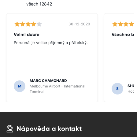
všech 12842
30-12-2020
Velmi dobře
Všechno by
Personál je velice příjemný a přátelský.
MARC CHAMONARD
SHU
M
Melbourne Airport - International
S
Hobar
Terminal
Nápověda a kontakt