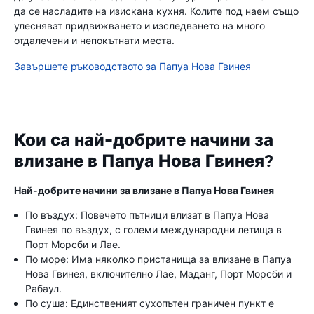
да се насладите на изискана кухня. Колите под наем също
улесняват придвижването и изследването на много
отдалечени и непокътнати места.
Завършете ръководството за Папуа Нова Гвинея
Кои са най-добрите начини за
влизане в Папуа Нова Гвинея?
Най-добрите начини за влизане в Папуа Нова Гвинея
По въздух: Повечето пътници влизат в Папуа Нова
Гвинея по въздух, с големи международни летища в
Порт Морсби и Лае.
По море: Има няколко пристанища за влизане в Папуа
Нова Гвинея, включително Лае, Маданг, Порт Морсби и
Рабаул.
По суша: Единственият сухопътен граничен пункт е