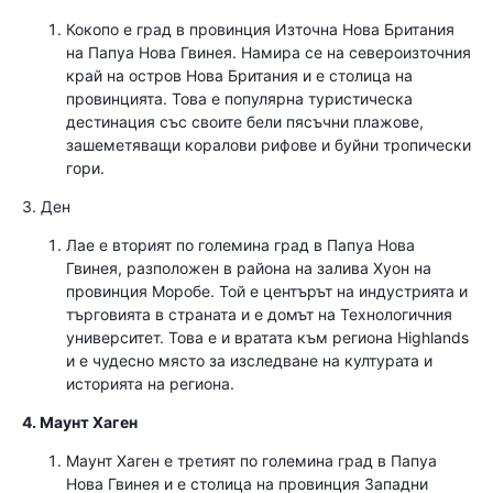
Кокопо е град в провинция Източна Нова Британия
на Папуа Нова Гвинея. Намира се на североизточния
край на остров Нова Британия и е столица на
провинцията. Това е популярна туристическа
дестинация със своите бели пясъчни плажове,
зашеметяващи коралови рифове и буйни тропически
гори.
3. Ден
Лае е вторият по големина град в Папуа Нова
Гвинея, разположен в района на залива Хуон на
провинция Моробе. Той е центърът на индустрията и
търговията в страната и е домът на Технологичния
университет. Това е и вратата към региона Highlands
и е чудесно място за изследване на културата и
историята на региона.
4. Маунт Хаген
Маунт Хаген е третият по големина град в Папуа
Нова Гвинея и е столица на провинция Западни