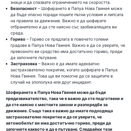
знаци и да спазвате ограничението на скоростта.
Безопасност
– Шофирането в Папуа Нова Гвинея може
да бъде опасно поради лошите пътни условия и липсата
на правила за движение. Важно е да шофирате
отбранително и да сте наясно със заобикалящата ви
среда.
Гориво
– Гориво се предлага в повечето големи
градове в Папуа Нова Гвинея. Важно е да се уверите, че
превозното ви средство има достатъчно гориво, преди
да започнете пътуване.
Застраховка
– Важно е да имате адекватно
застрахователно покритие, когато шофирате в Папуа
Нова Гвинея. Това ще ви помогне да се защитите в
случай на злополука или друг инцидент.
Шофирането в Папуа Нова Гвинея може да бъде
предизвикателство, така че е важно да сте подготвени и
да сте наясно с местните закони и разпоредби за
движение. Също така е важно да имате подходящо
застрахователно покритие и да се уверите, че
автомобилът ви има достатъчно гориво, преди да
започнете каквото и да е пътуване. Следвайки тези