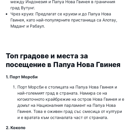
между Индонезия и Папуа Нова Гвинея в граничния
град Вутунг.
Чрез круиз: Предлагат се круизи и до Папуа Нова
Гвинея, като най-популярните пристанища са Алотау,
Маданг и Рабаул.
Топ градове и места за
посещение в Папуа Нова Гвинея
1. Порт Морсби
Порт Морсби е столицата на Папуа Нова Гвинея и
най-големият град в страната. Намира се на
югоизточното крайбрежие на остров Нова Гвинея и е
домът на Националния парламент на Папуа Нова
Гвинея. Това е оживен град със смесица от култури
и е вратата към останалата част от страната.
2. Кокопо