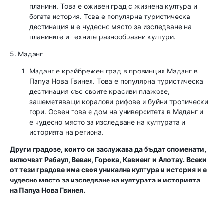
планини. Това е оживен град с жизнена култура и
богата история. Това е популярна туристическа
дестинация и е чудесно място за изследване на
планините и техните разнообразни култури.
5. Маданг
Маданг е крайбрежен град в провинция Маданг в
Папуа Нова Гвинея. Това е популярна туристическа
дестинация със своите красиви плажове,
зашеметяващи коралови рифове и буйни тропически
гори. Освен това е дом на университета в Маданг и
е чудесно място за изследване на културата и
историята на региона.
Други градове, които си заслужава да бъдат споменати,
включват Рабаул, Вевак, Горока, Кавиенг и Алотау. Всеки
от тези градове има своя уникална култура и история и е
чудесно място за изследване на културата и историята
на Папуа Нова Гвинея.