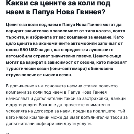
Какви са цените за коли под
наем в Папуа Нова Гвинея?
Цените за коли под наем в Папуа Нова Гвинея могат да
варират значително в зависимост от типа колата, която
търсите, и избраната от вас компания за наемане. Като
цяло цените на икономичните автомобили започват от
около $50 USD на ден, като средните и луксозните
автомобили струват значително повече. Цените също
могат да варират в зависимост от сезона, като пиковият
туристически сезон (юни-септември) обикновено
струва повече от ниския сезон.
В допълнение към основната наемна ставка повечето
компании за коли под наем в Папуа Нова Гвинея
начисляват и допълнителни такси за застраховка, данъци
и други услуги. Важно е да прочетете внимателно
условията на договора за наем, преди да подпишете, тъй
като някои компании може да имат допълнителни такси за
допълнителни шофьори или други услуги.