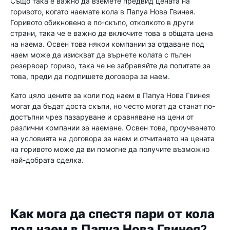
Също така е важно да вземете предвид цената на
горивото, когато наемате кола в Папуа Нова Гвинея.
Горивото обикновено е по-скъпо, отколкото в други
страни, така че е важно да включите това в общата цена
на наема. Освен това някои компании за отдаване под
наем може да изискват да върнете колата с пълен
резервоар гориво, така че не забравяйте да попитате за
това, преди да подпишете договора за наем.
Като цяло цените за коли под наем в Папуа Нова Гвинея
могат да бъдат доста скъпи, но често могат да станат по-
достъпни чрез пазаруване и сравняване на цени от
различни компании за наемане. Освен това, проучването
на условията на договора за наем и отчитането на цената
на горивото може да ви помогне да получите възможно
най-добрата сделка.
Как мога да спестя пари от кола
под наем в Папуа Нова Гвинея?