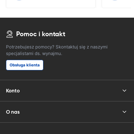
zakłopotania jak to spojrzenie lubię ja
didnt książka i beknięcie dla wozu.
Wydrukowałem kupon i przedstawiłem
im, ale w jakiś sposób nie mogli go
znaleźć ich system.
Pomoc i kontakt
Potrzebujesz pomocy? Skontaktuj się z naszymi
specjalistami ds. wynajmu.
Obsługa klienta
Konto
O nas