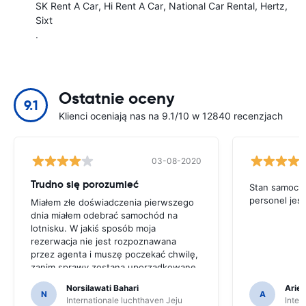
SK Rent A Car
Hi Rent A Car
National Car Rental
Hertz
Sixt
.
Ostatnie oceny
9.1
Klienci oceniają nas na 9.1/10 w 12840 recenzjach
03-08-2020
Trudno się porozumieć
Stan samocho
personel jes
Miałem złe doświadczenia pierwszego
dnia miałem odebrać samochód na
lotnisku. W jakiś sposób moja
rezerwacja nie jest rozpoznawana
przez agenta i muszę poczekać chwilę,
zanim sprawy zostaną uporządkowane.
To samo, gdy dotarłem do czasu
Norsilawati Bahari
Arief
odbioru samochodu. Jego kawałek
N
A
Internationale luchthaven Jeju
Inter